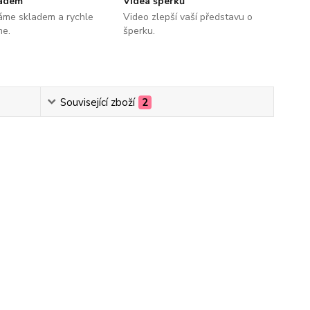
ladem
Videa šperků
áme skladem a rychle
Video zlepší vaší představu o
me.
šperku.
Související zboží
2