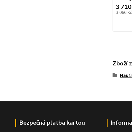
3 710
3 066 K
Zboží 
Náušn
Bezpečná platba kartou
Informa