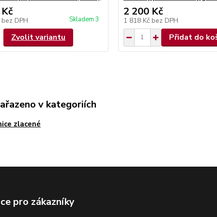
 Kč
2 200 Kč
Skladem 3
č
bez DPH
1 818 Kč
bez DPH
Zvolit variantu
Přidat do ko
zařazeno v kategoriích
ice zlacené
ce pro zákazníky