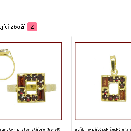
jící zboží
2
ranáty - prsten stříbro (55-59)
Stříbrný přívěsek český gra