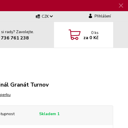
Přihlášení
CZK
 si rady? Zavolejte.
0
ks
za
0 Kč
 736 761 238
inál Granát Turnov
šperku
tupnost
Skladem 1