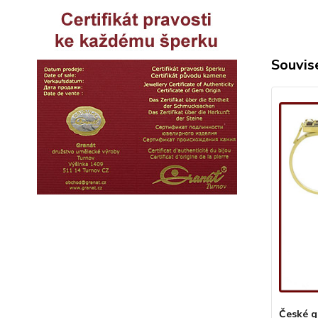
Souvise
České g