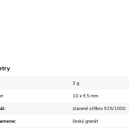
etry
3 g
r
10 x 9,5 mm
ál
zlacené stříbro 925/1000
kamene
český granát