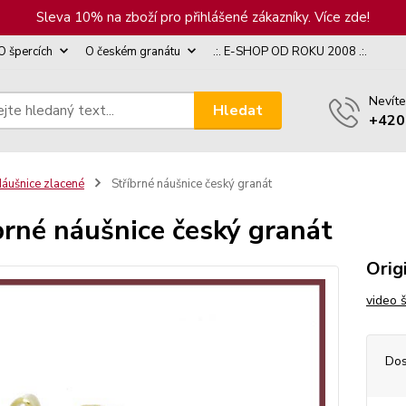
Sleva 10% na zboží pro přihlášené zákazníky. Více zde!
O špercích
O českém granátu
.:. E-SHOP OD ROKU 2008 .:.
Nevíte
Hledat
+420
áušnice zlacené
Stříbrné náušnice český granát
brné náušnice český granát
Orig
video 
Dos