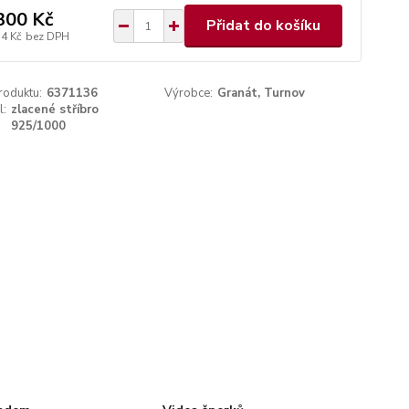
300 Kč
Přidat do košíku
54 Kč
bez DPH
roduktu:
6371136
Výrobce:
Granát, Turnov
l:
zlacené stříbro
925/1000