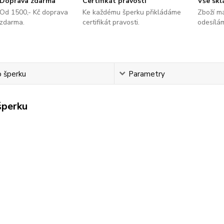
Doprava zdarma
Certifikát pravosti
Vše sk
Od 1500,- Kč doprava
Ke každému šperku přikládáme
Zboží m
zdarma.
certifikát pravosti.
odesílá
o šperku
Parametry
šperku