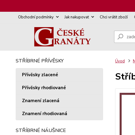
Obchodní podmínky
Jak nakupovat
Chci vrátit zboží
STŘÍBRNÉ PŘÍVĚSKY
Úvod
N
Stří
Přívěsky zlacené
Přívěsky rhodiované
Znamení zlacená
Znamení rhodiovaná
STŘÍBRNÉ NÁUŠNICE