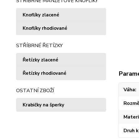
STŘÍBRNÉ MANŽETOVÉ KNOFLÍKY
Knoflíky zlacené
Knoflíky rhodiované
STŘÍBRNÉ ŘETÍZKY
Řetízky zlacené
Param
Řetízky rhodiované
Váha
OSTATNÍ ZBOŽÍ
Rozmě
Krabičky na šperky
Materi
Druh 