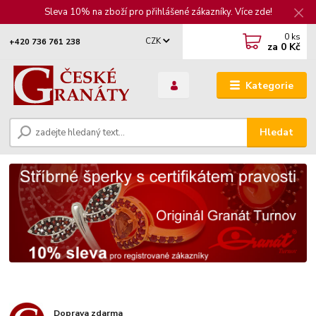
Sleva 10% na zboží pro přihlášené zákazníky. Více zde!
0
ks
CZK
+420 736 761 238
za
0 Kč
Kategorie
Hledat
Doprava zdarma