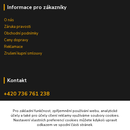
Informace pro zákazníky
O nás
Záruka pravosti
Obchodní podnímky
Ceny dopravy
Reklamace
Zrušení kupní smlouvy
Kontakt
+420 736 761 238
ceskegranaty@email.cz
Pro základní funkčnost, zpříjemnění používání webu, analytické
účely a také pro účely cílení reklamy využíváme soubory cookies.
Nastavení vlastních preferencí cookies můžete kdykoli upravit
odkazem ve spodní části stránek.