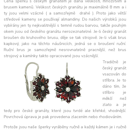
Cena šperků s českým granátem je dána velikostí, množstvím a
brusem kamenů. Velikost českých granátu je maximálně 8 mm a i
ty jsou velmi vzácné ( a samozřejmě drahé ). Proto jako větší
středové kameny se používají almandiny. Do našich výrobků jsou
vybírány jen ty nejkvalitnější s temně rudou barvou, takže pouhým
okem jsou od českého granátu nerozeznatelné. Je-li český granát
broušen do kruhového brusu, děje se tak strojově. Je-li však brus
kapkový, jako na těchto náušnicích, jedná se o broušení ruční.
Ruční brus je samozřejmě nesrovnatelně pracnější, než brus
strojový a kamínky takto opracované jsou vzácnější.
Tradičně je
český granát
vsazován do
stříbra. Je to
dáno tím, že
stříbro je
měkčí než
zlato a je
tedy pro české granáty, které jsou tvrdé ale křehké, vhodnější.
Povrchová úprava je pak provedena zlacením nebo rhodiováním.
Protože jsou naše šperky vyráběny ručně a každý kámen je i ručně