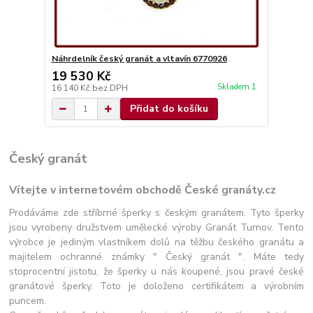
Náhrdelník český granát a vltavín 6770926
19 530 Kč
Skladem 1
16 140 Kč
bez DPH
Přidat do košíku
Český granát
Vítejte v internetovém obchodě České granáty.cz
Prodáváme zde stříbrné šperky s českým granátem. Tyto šperky
jsou vyrobeny družstvem umělecké výroby Granát Turnov. Tento
výrobce je jediným vlastníkem dolů na těžbu českého granátu a
majitelem ochranné známky " Český granát ". Máte tedy
stoprocentní jistotu, že šperky u nás koupené, jsou pravé české
granátové šperky. Toto je doloženo certifikátem a výrobním
puncem.