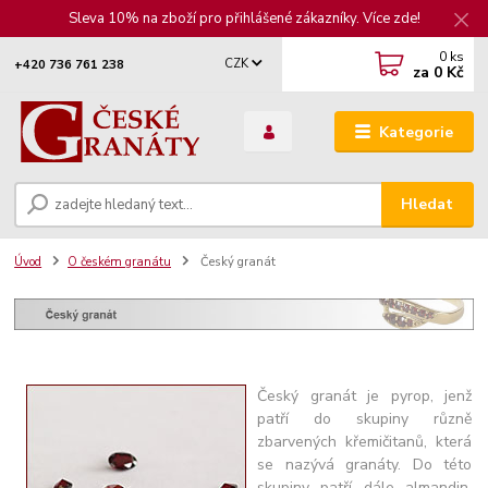
Sleva 10% na zboží pro přihlášené zákazníky. Více zde!
0
ks
CZK
+420 736 761 238
za
0 Kč
Kategorie
Hledat
Úvod
O českém granátu
Český granát
Český granát je pyrop, jenž
patří do skupiny různě
zbarvených křemičitanů, která
se nazývá granáty. Do této
skupiny patří dále almandin,