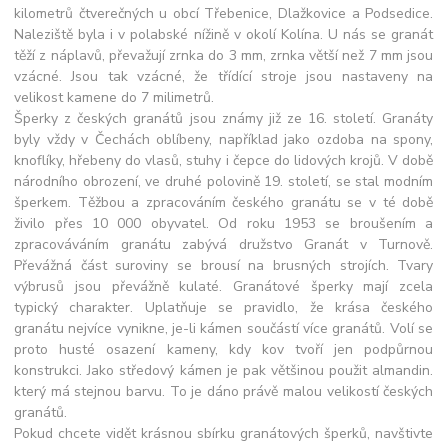
kilometrů čtverečných u obcí Třebenice, Dlažkovice a Podsedice.
Naleziště byla i v polabské nížině v okolí Kolína. U nás se granát
těží z náplavů, převažují zrnka do 3 mm, zrnka větší než 7 mm jsou
vzácné. Jsou tak vzácné, že třídící stroje jsou nastaveny na
velikost kamene do 7 milimetrů.
Šperky z českých granátů jsou známy již ze 16. století. Granáty
byly vždy v Čechách oblíbeny, například jako ozdoba na spony,
knoflíky, hřebeny do vlasů, stuhy i čepce do lidových krojů. V době
národního obrození, ve druhé polovině 19. století, se stal modním
šperkem. Těžbou a zpracováním českého granátu se v té době
živilo přes 10 000 obyvatel. Od roku 1953 se broušením a
zpracováváním granátu zabývá družstvo Granát v Turnově.
Převážná část suroviny se brousí na brusných strojích. Tvary
výbrusů jsou převážně kulaté. Granátové šperky mají zcela
typický charakter. Uplatňuje se pravidlo, že krása českého
granátu nejvíce vynikne, je-li kámen součástí více granátů. Volí se
proto husté osazení kameny, kdy kov tvoří jen podpůrnou
konstrukci. Jako středový kámen je pak většinou použit almandin.
který má stejnou barvu. To je dáno právě malou velikostí českých
granátů.
Pokud chcete vidět krásnou sbírku granátových šperků, navštivte