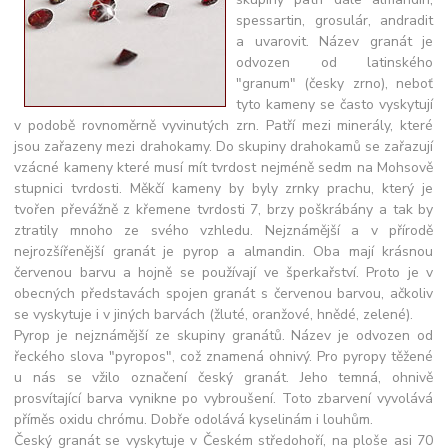
spessartin, grosulár, andradit
a uvarovit. Název granát je
odvozen od latinského
"granum" (česky zrno), neboť
tyto kameny se často vyskytují
v podobě rovnoměrně vyvinutých zrn. Patří mezi minerály, které
jsou zařazeny mezi drahokamy. Do skupiny drahokamů se zařazují
vzácné kameny které musí mít tvrdost nejméně sedm na Mohsově
stupnici tvrdosti. Měkčí kameny by byly zrnky prachu, který je
tvořen převážně z křemene tvrdosti 7, brzy poškrábány a tak by
ztratily mnoho ze svého vzhledu. Nejznámější a v přírodě
nejrozšířenější granát je pyrop a almandin. Oba mají krásnou
červenou barvu a hojně se používají ve šperkařství. Proto je v
obecných představách spojen granát s červenou barvou, ačkoliv
se vyskytuje i v jiných barvách (žluté, oranžové, hnědé, zelené).
Pyrop je nejznámější ze skupiny granátů. Název je odvozen od
řeckého slova "pyropos", což znamená ohnivý. Pro pyropy těžené
u nás se vžilo označení český granát. Jeho temná, ohnivě
prosvítající barva vynikne po vybroušení. Toto zbarvení vyvolává
příměs oxidu chrómu. Dobře odolává kyselinám i louhům.
Český granát se vyskytuje v Českém středohoří, na ploše asi 70