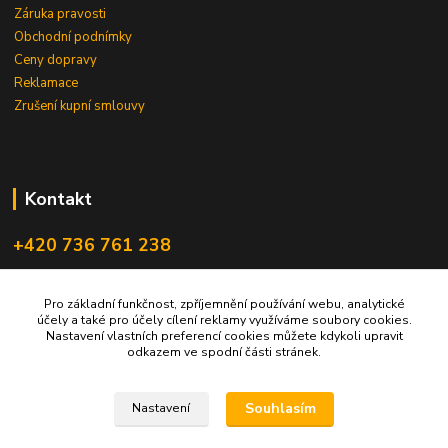
Záruka pravosti
Obchodní podnímky
Ceny dopravy
Reklamace
Zrušení kupní smlouvy
Kontakt
+420 736 761 238
ceskegranaty@email.cz
Pro základní funkčnost, zpříjemnění používání webu, analytické
účely a také pro účely cílení reklamy využíváme soubory cookies.
Nastavení vlastních preferencí cookies můžete kdykoli upravit
odkazem ve spodní části stránek.
Souhlasím
Nastavení
Upravit sběr cookies.