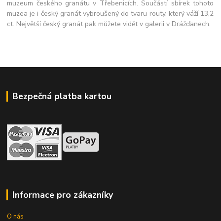
muzeum českého granátu v Třebenicích. Součástí sbírek tohoto
muzea je i český granát vybroušený do tvaru routy, který váží 13,2
ct. Největší český granát pak můžete vidět v galerii v Drážďanech.
Bezpečná platba kartou
Informace pro zákazníky
O nás