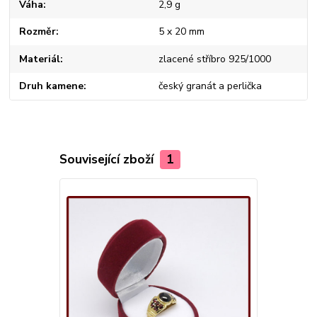
Váha
2,9 g
Rozměr
5 x 20 mm
Materiál
zlacené stříbro 925/1000
Druh kamene
český granát a perlička
Související zboží
1