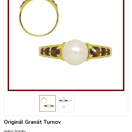
Originál Granát Turnov
video šperku