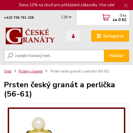
Sleva 10% na zboží pro přihlášené zákazníky. Více zde!
0
ks
CZK
+420 736 761 238
za
0 Kč
Kategorie
Hledat
Úvod
Prsteny zlacené
Prsten český granát a perlička (56-61)
Prsten český granát a perlička
(56-61)