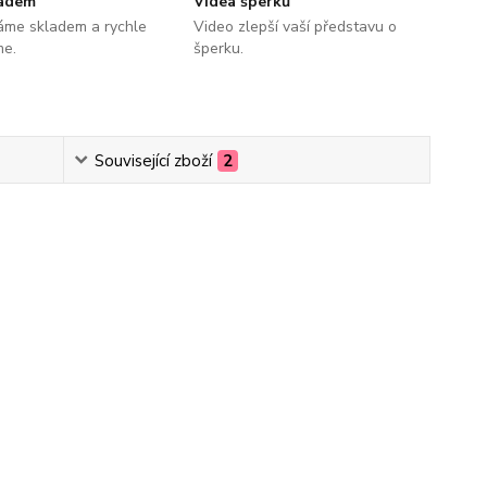
ladem
Videa šperků
áme skladem a rychle
Video zlepší vaší představu o
me.
šperku.
Související zboží
2