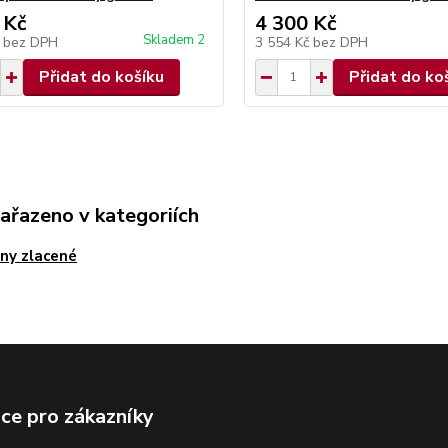
 Kč
4 300 Kč
Skladem 2
č
bez DPH
3 554 Kč
bez DPH
Přidat do košíku
Přidat do ko
zařazeno v kategoriích
ny zlacené
ce pro zákazníky