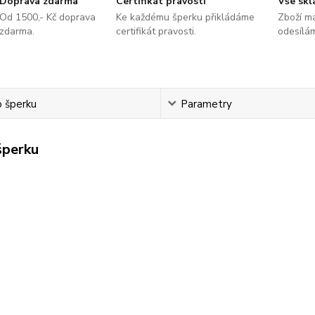
Doprava zdarma
Certifikát pravosti
Vše sk
Od 1500,- Kč doprava
Ke každému šperku přikládáme
Zboží m
zdarma.
certifikát pravosti.
odesílá
o šperku
Parametry
šperku