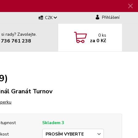
Přihlášení
CZK
 si rady? Zavolejte.
0
ks
za
0 Kč
 736 761 238
9)
inál Granát Turnov
šperku
tupnost
Skladem 3
ikost