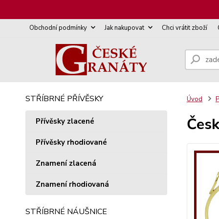
Obchodní podmínky
Jak nakupovat
Chci vrátit zboží
STŘÍBRNÉ PŘÍVĚSKY
Úvod
P
Česk
Přívěsky zlacené
Přívěsky rhodiované
Znamení zlacená
Znamení rhodiovaná
STŘÍBRNÉ NÁUŠNICE