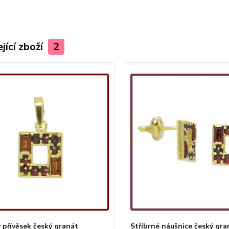
jící zboží
2
ý přívěsek český granát
Stříbrné náušnice český gra