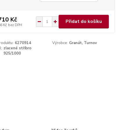
710 Kč
Přidat do košíku
66 Kč
bez DPH
roduktu:
6270914
Výrobce:
Granát, Turnov
l:
zlacené stříbro
925/1000