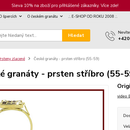
Sleva 10% na zboží pro přihlášené zákazníky. Více zde!
O špercích
O českém granátu
.:. E-SHOP OD ROKU 2008 .:.
Nevíte
Hledat
+420
rsteny zlacené
České granáty - prsten stříbro (55-59)
é granáty - prsten stříbro (55-5
Orig
video 
Dos
Vel