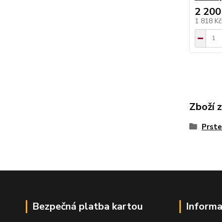
2 200
1 818 K
Zboží 
Prste
Bezpečná platba kartou
Informa