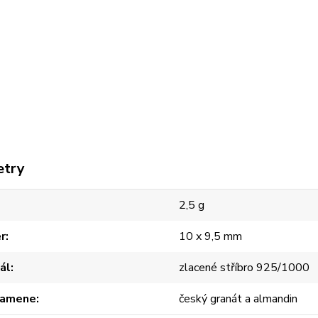
etry
2,5 g
r
10 x 9,5 mm
ál
zlacené stříbro 925/1000
kamene
český granát a almandin