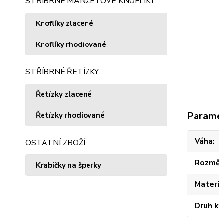
STŘÍBRNÉ MANŽETOVÉ KNOFLÍKY
Knoflíky zlacené
Knoflíky rhodiované
STŘÍBRNÉ ŘETÍZKY
Řetízky zlacené
Param
Řetízky rhodiované
Váha
OSTATNÍ ZBOŽÍ
Rozmě
Krabičky na šperky
Materi
Druh 