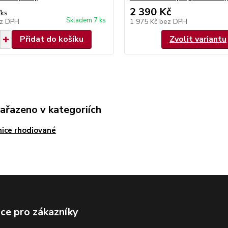
2 390 Kč
/
ks
Skladem 7 ks
z DPH
1 975 Kč
bez DPH
Přidat do košíku
Zvolit variantu
zařazeno v kategoriích
ice rhodiované
ce pro zákazníky