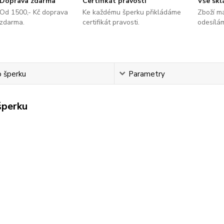
Doprava zdarma
Certifikát pravosti
Vše sk
Od 1500,- Kč doprava
Ke každému šperku přikládáme
Zboží m
zdarma.
certifikát pravosti.
odesílá
o šperku
Parametry
šperku