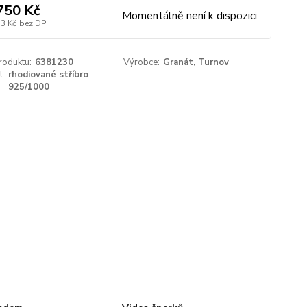
750 Kč
Momentálně není k dispozici
73 Kč
bez DPH
roduktu:
6381230
Výrobce:
Granát, Turnov
l:
rhodiované stříbro
925/1000