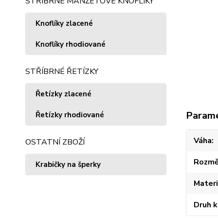
STŘÍBRNÉ MANŽETOVÉ KNOFLÍKY
Knoflíky zlacené
Knoflíky rhodiované
STŘÍBRNÉ ŘETÍZKY
Řetízky zlacené
Param
Řetízky rhodiované
Váha
OSTATNÍ ZBOŽÍ
Rozmě
Krabičky na šperky
Materi
Druh 