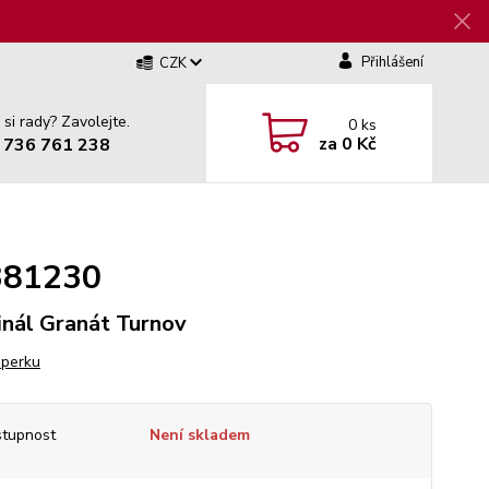
Přihlášení
CZK
 si rady? Zavolejte.
0
ks
za
0 Kč
 736 761 238
6381230
inál Granát Turnov
šperku
tupnost
Není skladem