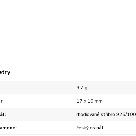
etry
3,7 g
r
17 x 10 mm
ál
rhodiované stříbro 925/10
kamene
český granát