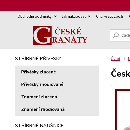
Obchodní podmínky
Jak nakupovat
Chci vrátit zboží
STŘÍBRNÉ PŘÍVĚSKY
Úvod
N
Česk
Přívěsky zlacené
Přívěsky rhodiované
Znamení zlacená
Znamení rhodiovaná
STŘÍBRNÉ NÁUŠNICE