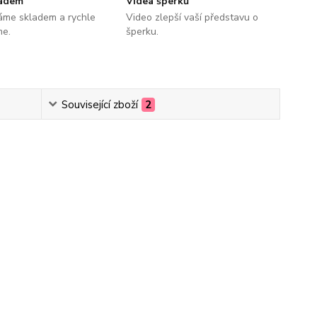
ladem
Videa šperků
áme skladem a rychle
Video zlepší vaší představu o
me.
šperku.
Související zboží
2