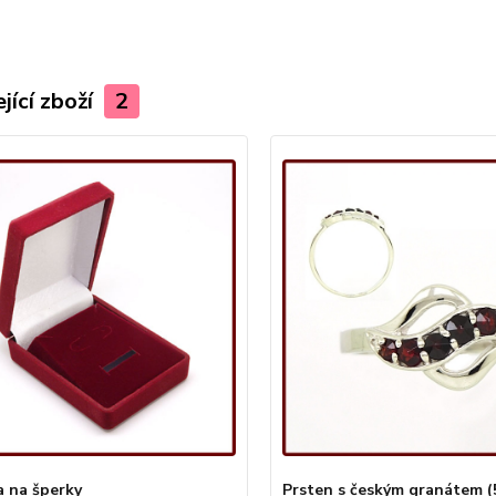
jící zboží
2
a na šperky
Prsten s českým granátem (