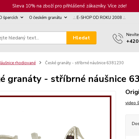
Sleva 10% na zboží pro přihlášené zákazníky. Více zde!
O špercích
O českém granátu
.:. E-SHOP OD ROKU 2008 .:.
Nevíte
Hledat
+420
áušnice rhodiované
České granáty - stříbrné náušnice 6381230
é granáty - stříbrné náušnice 
Orig
video 
Dos