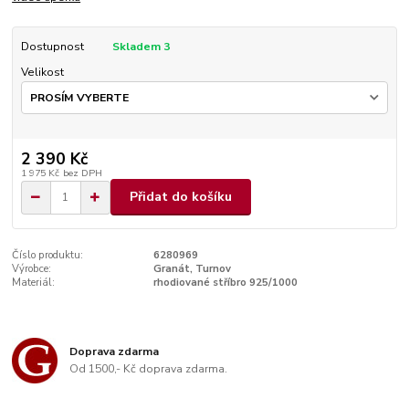
Dostupnost
Skladem 3
Velikost
2 390 Kč
1 975 Kč
bez DPH
Přidat do košíku
Číslo produktu:
6280969
Výrobce:
Granát, Turnov
Materiál:
rhodiované stříbro 925/1000
Doprava zdarma
Od 1500,- Kč doprava zdarma.