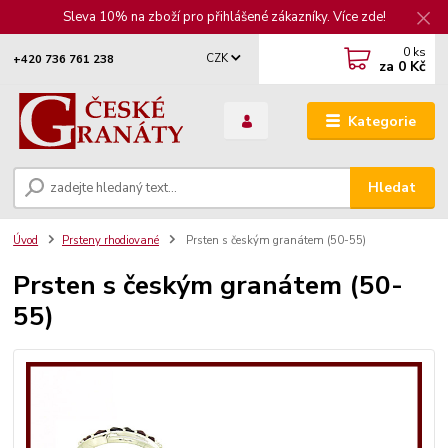
Sleva 10% na zboží pro přihlášené zákazníky. Více zde!
0
ks
CZK
+420 736 761 238
za
0 Kč
Kategorie
Hledat
Úvod
Prsteny rhodiované
Prsten s českým granátem (50-55)
Prsten s českým granátem (50-
55)