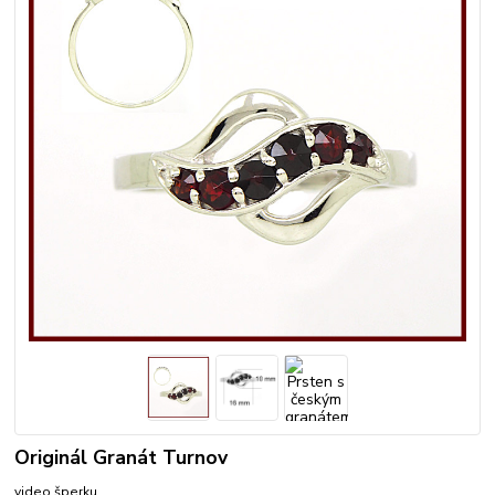
Originál Granát Turnov
video šperku