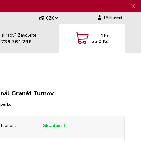
Přihlášení
CZK
 si rady? Zavolejte.
0
ks
za
0 Kč
 736 761 238
inál Granát Turnov
šperku
tupnost
Skladem 1