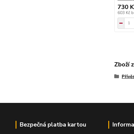
730 K
603 Kč
b
Zboží 
Přívě
Bezpečná platba kartou
Informa