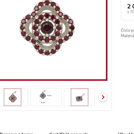
2 
1 7
Číslo p
Materiá