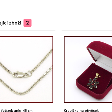
jící zboží
2
 řetízek ankr 45 cm
Krabička na přívěsek