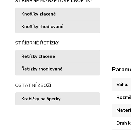
STŘÍBRNÉ MANŽETOVÉ KNOFLÍKY
Knoflíky zlacené
Knoflíky rhodiované
STŘÍBRNÉ ŘETÍZKY
Řetízky zlacené
Param
Řetízky rhodiované
Váha
OSTATNÍ ZBOŽÍ
Rozmě
Krabičky na šperky
Materi
Druh 