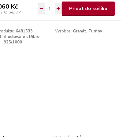
060 Kč
Přidat do košíku
02 Kč
bez DPH
roduktu:
6481533
Výrobce:
Granát, Turnov
l:
rhodiované stříbro
925/1000