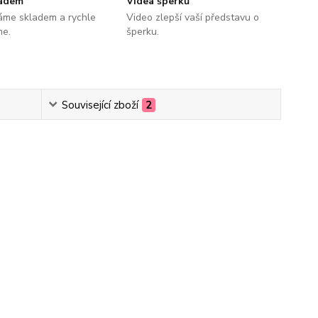
ladem
Videa šperků
áme skladem a rychle
Video zlepší vaší představu o
me.
šperku.
Související zboží
2