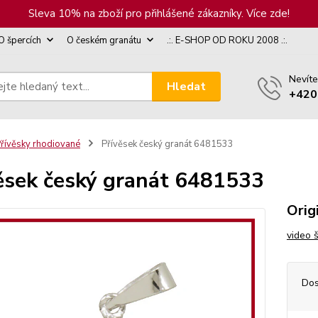
Sleva 10% na zboží pro přihlášené zákazníky. Více zde!
O špercích
O českém granátu
.:. E-SHOP OD ROKU 2008 .:.
Nevíte
Hledat
+420
řívěsky rhodiované
Přívěsek český granát 6481533
ěsek český granát 6481533
Orig
video 
Dos