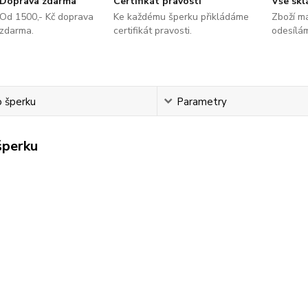
Doprava zdarma
Certifikát pravosti
Vše sk
Od 1500,- Kč doprava
Ke každému šperku přikládáme
Zboží m
zdarma.
certifikát pravosti.
odesílá
o šperku
Parametry
šperku