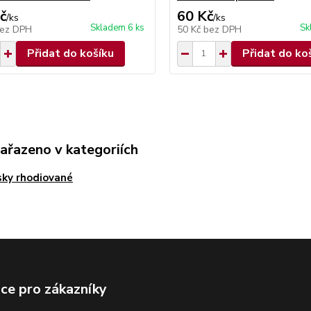
č
60 Kč
/
ks
/
ks
Skladem 6 ks
Sk
ez DPH
50 Kč
bez DPH
Přidat do košíku
Přidat do ko
zařazeno v kategoriích
sky rhodiované
ce pro zákazníky