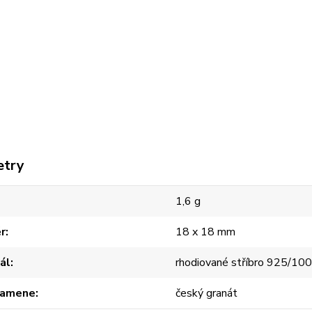
etry
1,6 g
r
18 x 18 mm
ál
rhodiované stříbro 925/10
kamene
český granát