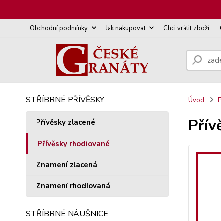
Obchodní podmínky
Jak nakupovat
Chci vrátit zboží
STŘÍBRNÉ PŘÍVĚSKY
Úvod
P
Přív
Přívěsky zlacené
Přívěsky rhodiované
Znamení zlacená
Znamení rhodiovaná
STŘÍBRNÉ NÁUŠNICE