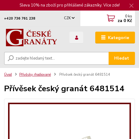
Sleva 10% na zboží pro přihlášené zákazníky. Více zde!
0
ks
CZK
+420 736 761 238
za
0 Kč
Kategorie
Hledat
Úvod
Přívěsky rhodiované
Přívěsek český granát 6481514
Přívěsek český granát 6481514