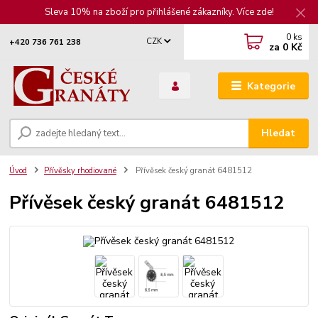
Sleva 10% na zboží pro přihlášené zákazníky. Více zde!
0
ks
CZK
+420 736 761 238
za
0 Kč
Kategorie
Hledat
Úvod
Přívěsky rhodiované
Přívěsek český granát 6481512
Přívěsek český granát 6481512