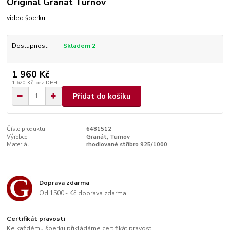
Originál Granát Turnov
video šperku
Dostupnost
Skladem 2
1 960 Kč
1 620 Kč
bez DPH
Přidat do košíku
Číslo produktu:
6481512
Výrobce:
Granát, Turnov
Materiál:
rhodiované stříbro 925/1000
Doprava zdarma
Od 1500,- Kč doprava zdarma.
Certifikát pravosti
Ke každému šperku přikládáme certifikát pravosti.