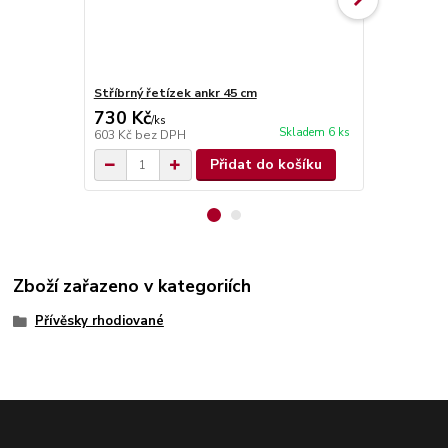
Stříbrný řetízek ankr 45 cm
Krabička na 
730 Kč
60 Kč
/
ks
/
ks
Skladem 6 ks
603 Kč
bez DPH
50 Kč
bez D
Přidat do košíku
Zboží zařazeno v kategoriích
Přívěsky rhodiované