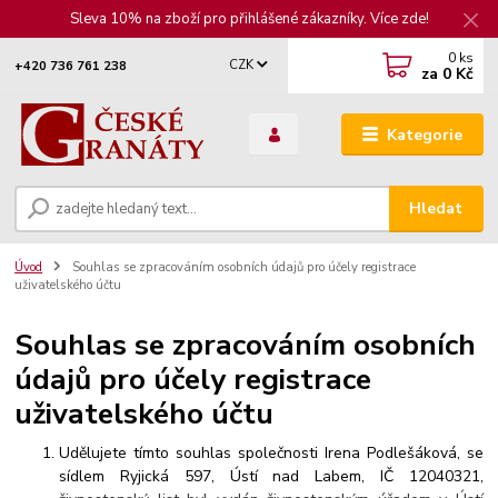
Sleva 10% na zboží pro přihlášené zákazníky. Více zde!
0
ks
CZK
+420 736 761 238
za
0 Kč
Kategorie
Hledat
Úvod
Souhlas se zpracováním osobních údajů pro účely registrace
uživatelského účtu
Souhlas se zpracováním osobních
údajů pro účely registrace
uživatelského účtu
Udělujete tímto souhlas společnosti Irena Podlešáková, se
sídlem Ryjická 597, Ústí nad Labem, IČ 12040321,