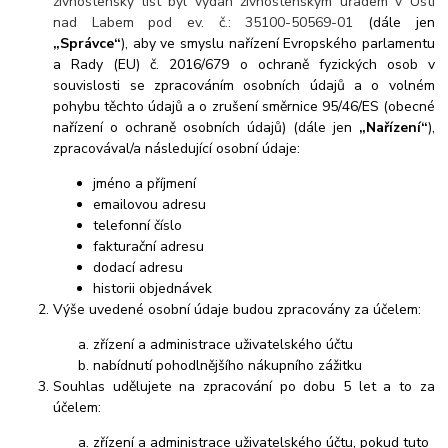
živnostenský list byl vydán živnostenským úřadem v Ústí
nad Labem pod ev. č.: 35100-50569-01
(dále jen
„Správce“
), aby ve smyslu nařízení Evropského parlamentu
a Rady (EU) č. 2016/679 o ochraně fyzických osob v
souvislosti se zpracováním osobních údajů a o volném
pohybu těchto údajů a o zrušení směrnice 95/46/ES (obecné
nařízení o ochraně osobních údajů) (dále jen
„Nařízení“
),
zpracovával/a následující osobní údaje:
jméno a příjmení
emailovou adresu
telefonní číslo
fakturační adresu
dodací adresu
historii objednávek
Výše uvedené osobní údaje budou zpracovány za účelem:
zřízení a administrace uživatelského účtu
nabídnutí pohodlnějšího nákupního zážitku
Souhlas udělujete na zpracování po dobu 5 let a to za
účelem:
zřízení a administrace uživatelského účtu, pokud tuto