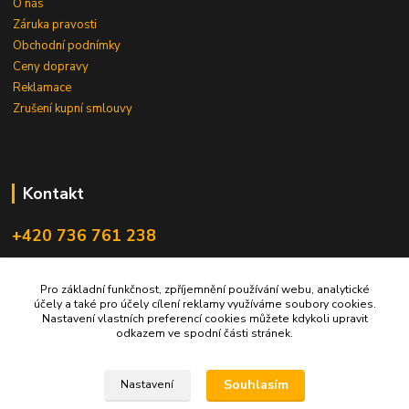
O nás
Záruka pravosti
Obchodní podnímky
Ceny dopravy
Reklamace
Zrušení kupní smlouvy
Kontakt
+420 736 761 238
ceskegranaty@email.cz
Pro základní funkčnost, zpříjemnění používání webu, analytické
účely a také pro účely cílení reklamy využíváme soubory cookies.
Nastavení vlastních preferencí cookies můžete kdykoli upravit
odkazem ve spodní části stránek.
Souhlasím
Nastavení
Upravit sběr cookies.