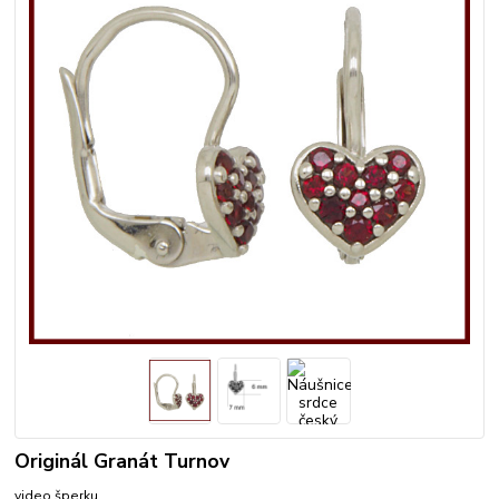
Originál Granát Turnov
video šperku