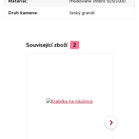
Materiál
rhodiované stříbro 925/1000
Druh kamene
český granát
Související zboží
2