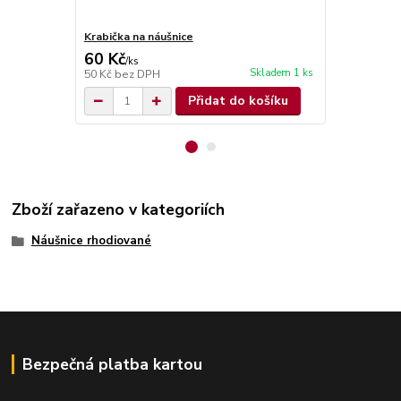
Krabička na náušnice
Krabička na 
60 Kč
70 Kč
/
ks
/
ks
Skladem 1 ks
50 Kč
bez DPH
58 Kč
bez D
Přidat do košíku
Zboží zařazeno v kategoriích
Náušnice rhodiované
Bezpečná platba kartou