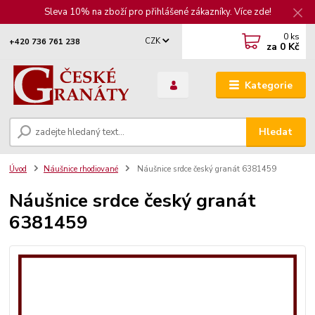
Sleva 10% na zboží pro přihlášené zákazníky. Více zde!
0
ks
CZK
+420 736 761 238
za
0 Kč
Kategorie
Hledat
Úvod
Náušnice rhodiované
Náušnice srdce český granát 6381459
Náušnice srdce český granát
6381459