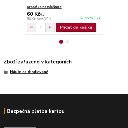
Krabička na náušnice
Krabička na 
60 Kč
70 Kč
/
ks
/
ks
Skladem 1 ks
50 Kč
bez DPH
58 Kč
bez D
Přidat do košíku
Zboží zařazeno v kategoriích
Náušnice rhodiované
Bezpečná platba kartou