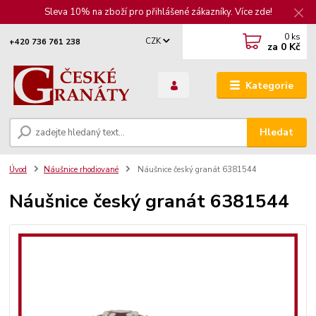
Sleva 10% na zboží pro přihlášené zákazníky. Více zde!
0
ks
CZK
+420 736 761 238
za
0 Kč
Kategorie
Hledat
Úvod
Náušnice rhodiované
Náušnice český granát 6381544
Náušnice český granát 6381544