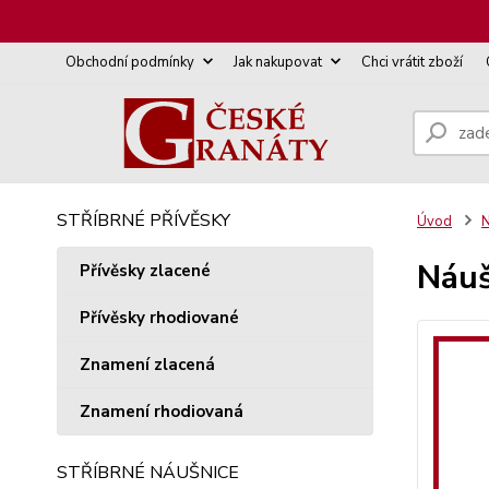
Obchodní podmínky
Jak nakupovat
Chci vrátit zboží
STŘÍBRNÉ PŘÍVĚSKY
Úvod
N
Náuš
Přívěsky zlacené
Přívěsky rhodiované
Znamení zlacená
Znamení rhodiovaná
STŘÍBRNÉ NÁUŠNICE