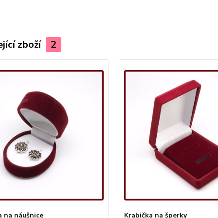
jící zboží
2
a na náušnice
Krabička na šperky