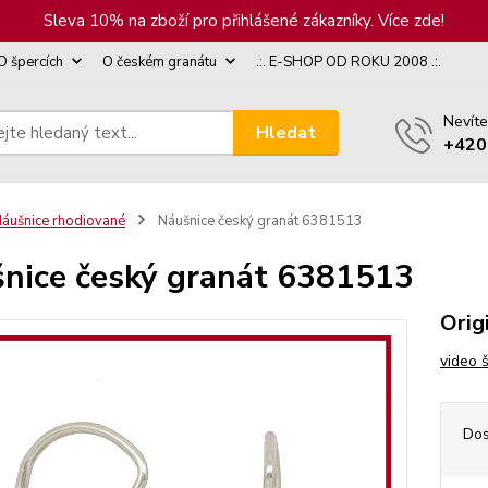
Sleva 10% na zboží pro přihlášené zákazníky. Více zde!
O špercích
O českém granátu
.:. E-SHOP OD ROKU 2008 .:.
Nevíte
Hledat
+420
áušnice rhodiované
Náušnice český granát 6381513
nice český granát 6381513
Orig
video 
Dos