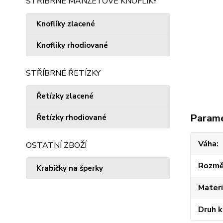
STŘÍBRNÉ MANŽETOVÉ KNOFLÍKY
Knoflíky zlacené
Knoflíky rhodiované
STŘÍBRNÉ ŘETÍZKY
Řetízky zlacené
Param
Řetízky rhodiované
Váha
OSTATNÍ ZBOŽÍ
Rozmě
Krabičky na šperky
Materi
Druh 