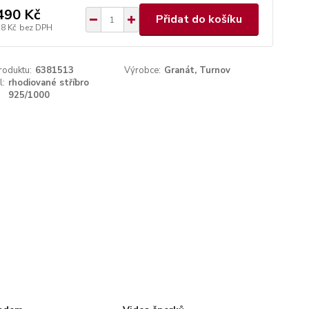
490 Kč
Přidat do košíku
58 Kč
bez DPH
roduktu:
6381513
Výrobce:
Granát, Turnov
l:
rhodiované stříbro
925/1000