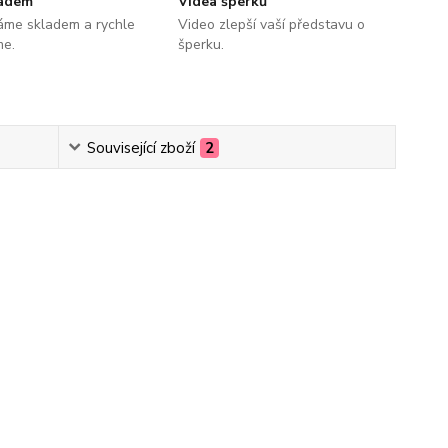
ladem
Videa šperků
áme skladem a rychle
Video zlepší vaší představu o
me.
šperku.
Související zboží
2