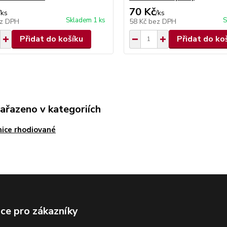
70 Kč
/
ks
/
ks
Skladem 1 ks
S
z DPH
58 Kč
bez DPH
Přidat do košíku
Přidat do ko
zařazeno v kategoriích
ice rhodiované
ce pro zákazníky