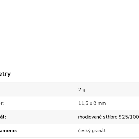
etry
2 g
r
11,5 x 8 mm
ál
rhodiované stříbro 925/10
kamene
český granát