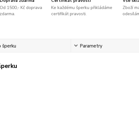
Doprava zdarma
Certifikát pravosti
Vše sk
Od 1500,- Kč doprava
Ke každému šperku přikládáme
Zboží m
zdarma.
certifikát pravosti.
odesílá
o šperku
Parametry
šperku