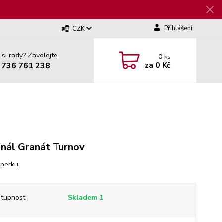
Přihlášení
CZK
 si rady? Zavolejte.
0
ks
za
0 Kč
 736 761 238
inál Granát Turnov
šperku
tupnost
Skladem 1