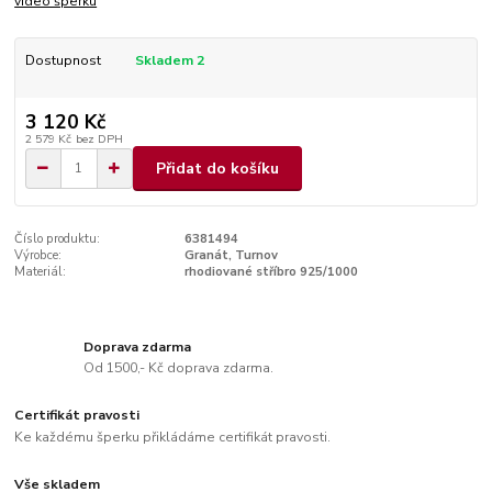
video šperku
Dostupnost
Skladem 2
3 120 Kč
2 579 Kč
bez DPH
Přidat do košíku
Číslo produktu:
6381494
Výrobce:
Granát, Turnov
Materiál:
rhodiované stříbro 925/1000
Doprava zdarma
Od 1500,- Kč doprava zdarma.
Certifikát pravosti
Ke každému šperku přikládáme certifikát pravosti.
Vše skladem