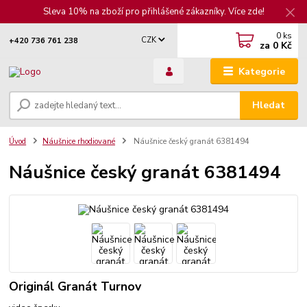
Sleva 10% na zboží pro přihlášené zákazníky. Více zde!
0
ks
CZK
+420 736 761 238
za
0 Kč
Kategorie
Hledat
Úvod
Náušnice rhodiované
Náušnice český granát 6381494
Náušnice český granát 6381494
Originál Granát Turnov