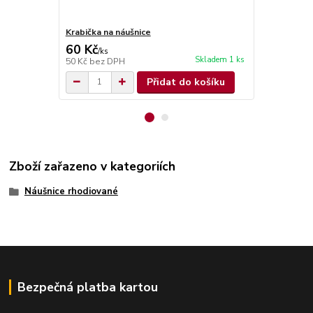
Krabička na náušnice
Krabička na 
60 Kč
70 Kč
/
ks
/
ks
Skladem 1 ks
50 Kč
bez DPH
58 Kč
bez D
Přidat do košíku
Zboží zařazeno v kategoriích
Náušnice rhodiované
Bezpečná platba kartou