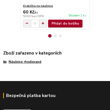
Krabička na náušnice
Krabička na 
60 Kč
70 Kč
/
ks
/
ks
Skladem 1 ks
50 Kč
bez DPH
58 Kč
bez D
Přidat do košíku
Zboží zařazeno v kategoriích
Náušnice rhodiované
Bezpečná platba kartou