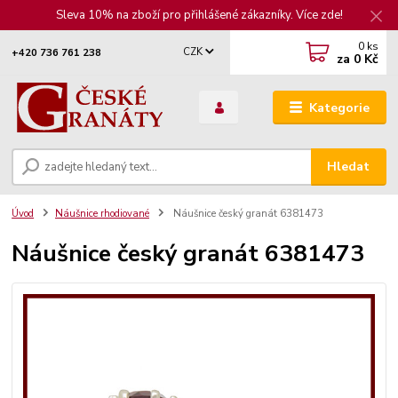
Sleva 10% na zboží pro přihlášené zákazníky. Více zde!
0
ks
CZK
+420 736 761 238
za
0 Kč
Kategorie
Hledat
Úvod
Náušnice rhodiované
Náušnice český granát 6381473
Náušnice český granát 6381473