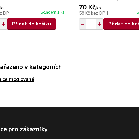
70 Kč
/
ks
/
ks
Skladem 1 ks
S
z DPH
58 Kč
bez DPH
Přidat do košíku
Přidat do ko
zařazeno v kategoriích
ice rhodiované
ce pro zákazníky