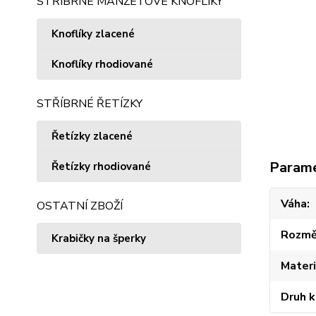
STŘÍBRNÉ MANŽETOVÉ KNOFLÍKY
Knoflíky zlacené
Knoflíky rhodiované
STŘÍBRNÉ ŘETÍZKY
Řetízky zlacené
Param
Řetízky rhodiované
Váha
OSTATNÍ ZBOŽÍ
Rozmě
Krabičky na šperky
Materi
Druh 