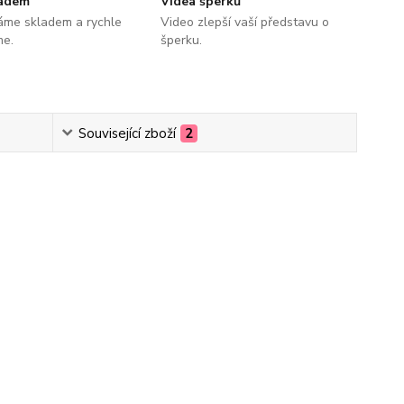
ladem
Videa šperků
áme skladem a rychle
Video zlepší vaší představu o
me.
šperku.
Související zboží
2