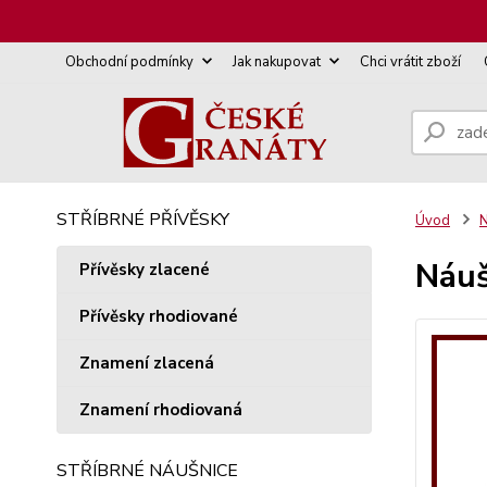
Obchodní podmínky
Jak nakupovat
Chci vrátit zboží
STŘÍBRNÉ PŘÍVĚSKY
Úvod
N
Náuš
Přívěsky zlacené
Přívěsky rhodiované
Znamení zlacená
Znamení rhodiovaná
STŘÍBRNÉ NÁUŠNICE