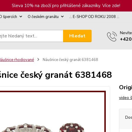
Sleva 10% na zboží pro přihlášené zákazníky. Více zde!
O špercích
O českém granátu
.:. E-SHOP OD ROKU 2008 .:.
Nevíte
Hledat
+420
áušnice rhodiované
Náušnice český granát 6381468
nice český granát 6381468
Orig
video 
Dos