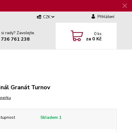
Přihlášení
CZK
 si rady? Zavolejte.
0
ks
za
0 Kč
 736 761 238
inál Granát Turnov
šperku
tupnost
Skladem 1