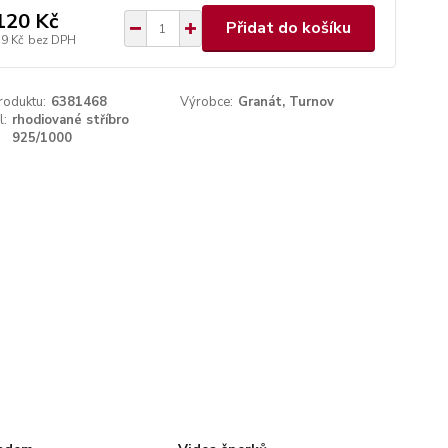
120 Kč
Přidat do košíku
79 Kč
bez DPH
roduktu:
6381468
Výrobce:
Granát, Turnov
l:
rhodiované stříbro
925/1000