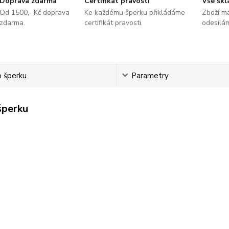
Doprava zdarma
Certifikát pravosti
Vše sk
Od 1500,- Kč doprava
Ke každému šperku přikládáme
Zboží m
zdarma.
certifikát pravosti.
odesílá
o šperku
Parametry
šperku