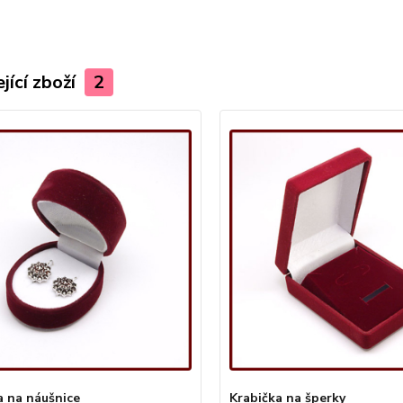
jící zboží
2
a na náušnice
Krabička na šperky