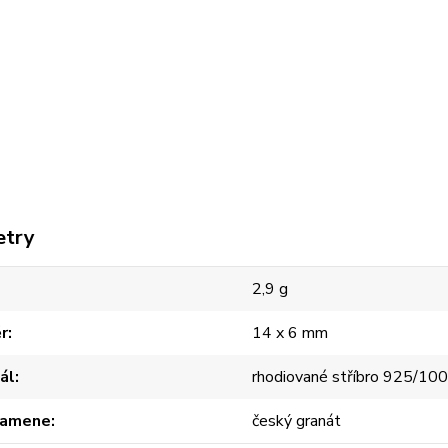
etry
2,9 g
r
14 x 6 mm
ál
rhodiované stříbro 925/10
kamene
český granát