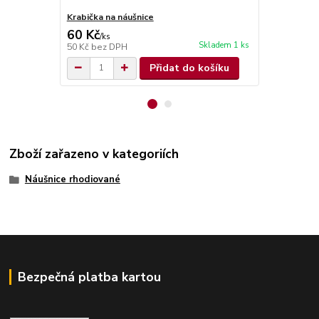
Krabička na náušnice
Krabička na 
60 Kč
70 Kč
/
ks
/
ks
Skladem 1 ks
50 Kč
bez DPH
58 Kč
bez D
Přidat do košíku
Zboží zařazeno v kategoriích
Náušnice rhodiované
Bezpečná platba kartou