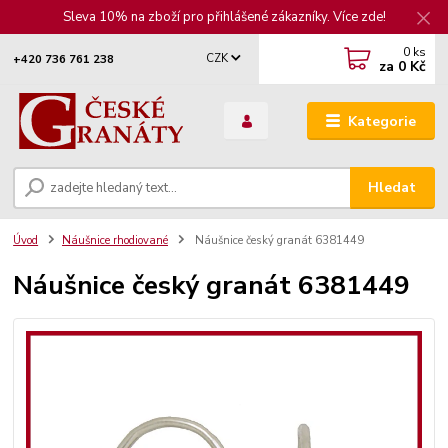
Sleva 10% na zboží pro přihlášené zákazníky. Více zde!
0
ks
CZK
+420 736 761 238
za
0 Kč
Kategorie
Hledat
Úvod
Náušnice rhodiované
Náušnice český granát 6381449
Náušnice český granát 6381449