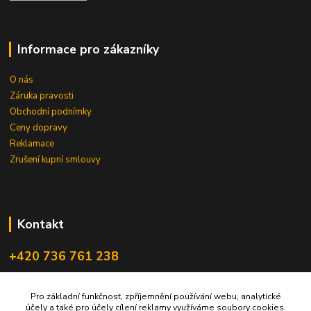
Informace pro zákazníky
O nás
Záruka pravosti
Obchodní podnímky
Ceny dopravy
Reklamace
Zrušení kupní smlouvy
Kontakt
+420 736 761 238
ceskegranaty@email.cz
Pro základní funkčnost, zpříjemnění používání webu, analytické
účely a také pro účely cílení reklamy využíváme soubory cookies.