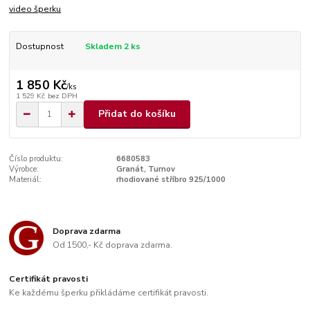
video šperku
Dostupnost
Skladem 2 ks
1 850 Kč
/
ks
1 529 Kč
bez DPH
Přidat do košíku
Číslo produktu:
6680583
Výrobce:
Granát, Turnov
Materiál:
rhodiované stříbro 925/1000
Doprava zdarma
Od 1500,- Kč doprava zdarma.
Certifikát pravosti
Ke každému šperku přikládáme certifikát pravosti.