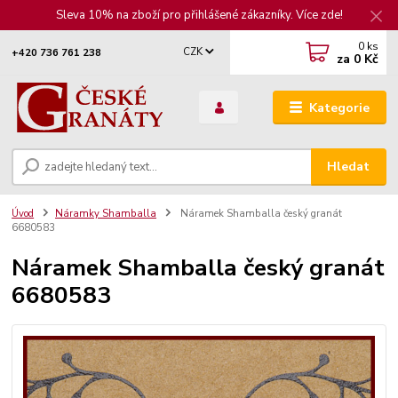
Sleva 10% na zboží pro přihlášené zákazníky. Více zde!
0
ks
CZK
+420 736 761 238
za
0 Kč
Kategorie
Hledat
Úvod
Náramky Shamballa
Náramek Shamballa český granát
6680583
Náramek Shamballa český granát
6680583