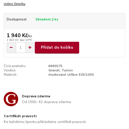
video šperku
Dostupnost
Skladem 2 ks
1 940 Kč
/
ks
1 603 Kč
bez DPH
Přidat do košíku
Číslo produktu:
6680575
Výrobce:
Granát, Turnov
Materiál:
rhodiované stříbro 925/1000
Doprava zdarma
Od 1500,- Kč doprava zdarma.
Certifikát pravosti
Ke každému šperku přikládáme certifikát pravosti.