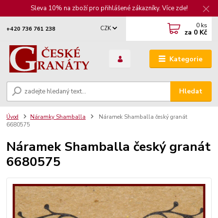
Sleva 10% na zboží pro přihlášené zákazníky. Více zde!
0
ks
CZK
+420 736 761 238
za
0 Kč
Kategorie
Hledat
Úvod
Náramky Shamballa
Náramek Shamballa český granát
6680575
Náramek Shamballa český granát
6680575