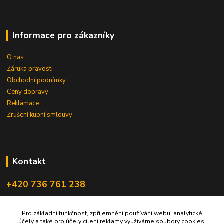
Informace pro zákazníky
O nás
Záruka pravosti
Obchodní podnímky
Ceny dopravy
Reklamace
Zrušení kupní smlouvy
Kontakt
+420 736 761 238
ceskegranaty@email.cz
Pro základní funkčnost, zpříjemnění používání webu, analytické
účely a také pro účely cílení reklamy využíváme soubory cookies.