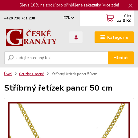
Sleva 10% na zboží pro přihlášené zákazníky. Více zde!
0
ks
CZK
+420 736 761 238
za
0 Kč
Kategorie
Hledat
Úvod
Řetízky zlacené
Stříbrný řetízek pancr 50 cm
Stříbrný řetízek pancr 50 cm