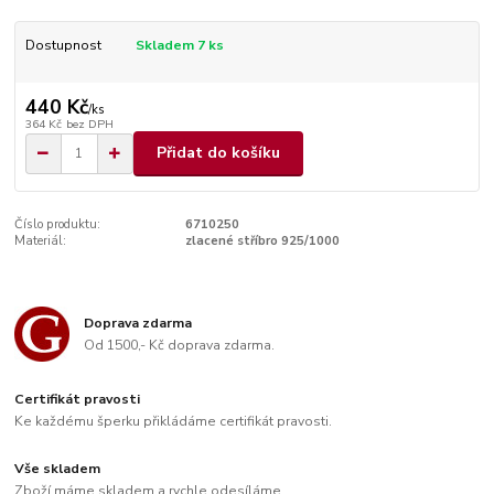
Dostupnost
Skladem 7 ks
440 Kč
/
ks
364 Kč
bez DPH
Přidat do košíku
Číslo produktu:
6710250
Materiál:
zlacené stříbro 925/1000
Doprava zdarma
Od 1500,- Kč doprava zdarma.
Certifikát pravosti
Ke každému šperku přikládáme certifikát pravosti.
Vše skladem
Zboží máme skladem a rychle odesíláme.