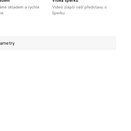
ladem
Videa šperků
áme skladem a rychle
Video zlepší vaší představu o
me.
šperku.
rametry