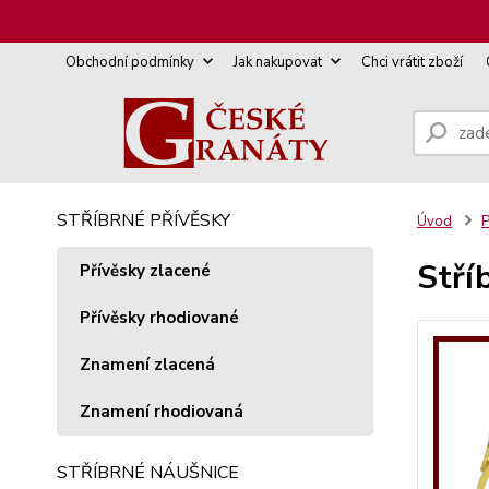
Obchodní podmínky
Jak nakupovat
Chci vrátit zboží
STŘÍBRNÉ PŘÍVĚSKY
Úvod
P
Stří
Přívěsky zlacené
Přívěsky rhodiované
Znamení zlacená
Znamení rhodiovaná
STŘÍBRNÉ NÁUŠNICE