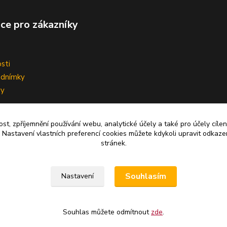
ce pro zákazníky
sti
odnímky
vy
ní smlouvy
ost, zpříjemnění používání webu, analytické účely a také pro účely cíle
 Nastavení vlastních preferencí cookies můžete kdykoli upravit odkaze
stránek.
Upravit sběr cookies.
Souhlasím
Nastavení
Souhlas můžete odmítnout
zde
.