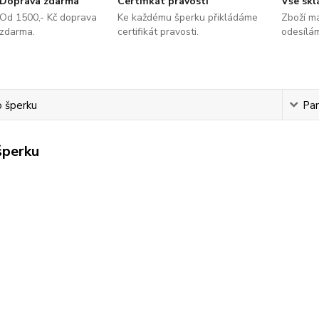
Doprava zdarma
Certifikát pravosti
Vše sk
Od 1500,- Kč doprava
Ke každému šperku přikládáme
Zboží m
zdarma.
certifikát pravosti.
odesílá
o šperku
Pa
šperku