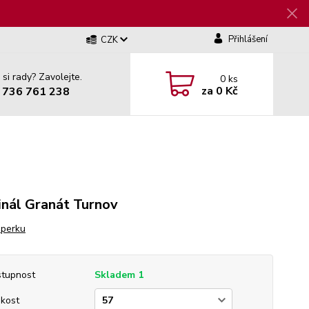
Přihlášení
CZK
 si rady? Zavolejte.
0
ks
za
0 Kč
 736 761 238
inál Granát Turnov
šperku
tupnost
Skladem 1
ikost