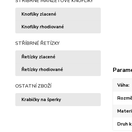
STŘÍBRNÉ MANŽETOVÉ KNOFLÍKY
Knoflíky zlacené
Knoflíky rhodiované
STŘÍBRNÉ ŘETÍZKY
Řetízky zlacené
Param
Řetízky rhodiované
Váha
OSTATNÍ ZBOŽÍ
Rozmě
Krabičky na šperky
Materi
Druh 