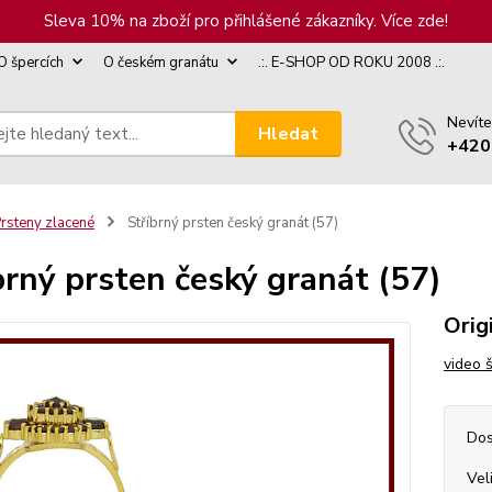
Sleva 10% na zboží pro přihlášené zákazníky. Více zde!
O špercích
O českém granátu
.:. E-SHOP OD ROKU 2008 .:.
Nevíte
Hledat
+420
rsteny zlacené
Stříbrný prsten český granát (57)
brný prsten český granát (57)
Orig
video 
Dos
Vel