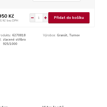
950 Kč
Přidat do košíku
91 Kč
bez DPH
roduktu:
6270818
Výrobce:
Granát, Turnov
l:
zlacené stříbro
925/1000