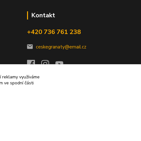
Kontakt
+420 736 761 238
ceskegranaty@email.cz
ní reklamy využíváme
m ve spodní části
Vytvořeno na
Eshop-rychle.cz