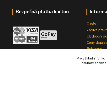
Bezpečná platba kartou
Informa
O nás
Záruka pravo
Obchodní p
Ceny dopra
Reklamace
Zrušení kup
Pro základní funkčn
soubory cookies.