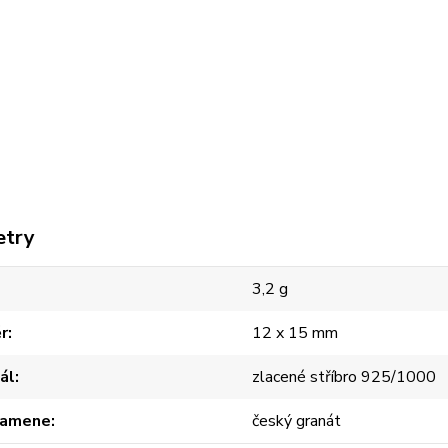
etry
3,2 g
r
12 x 15 mm
ál
zlacené stříbro 925/1000
kamene
český granát