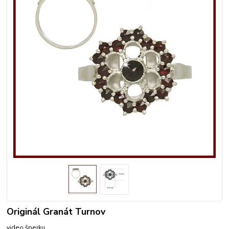
Originál Granát Turnov
video šperku