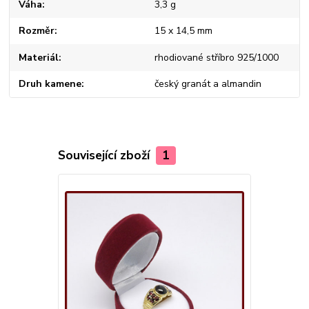
Váha
3,3 g
Rozměr
15 x 14,5 mm
Materiál
rhodiované stříbro 925/1000
Druh kamene
český granát a almandin
Související zboží
1