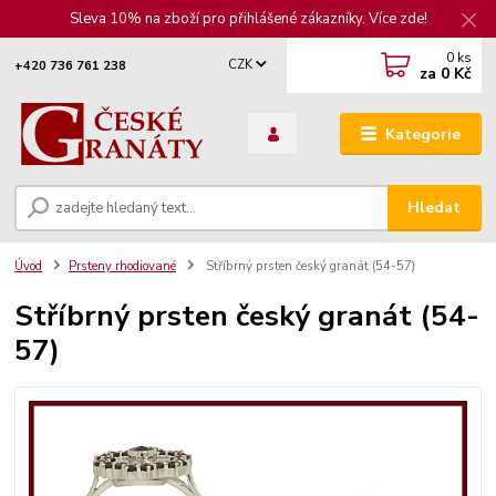
Sleva 10% na zboží pro přihlášené zákazníky. Více zde!
0
ks
CZK
+420 736 761 238
za
0 Kč
Kategorie
Hledat
Úvod
Prsteny rhodiované
Stříbrný prsten český granát (54-57)
Stříbrný prsten český granát (54-
57)