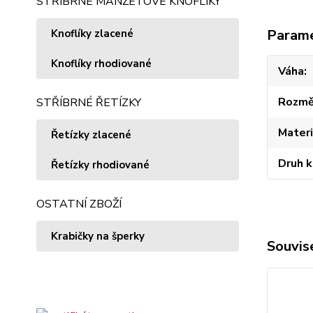
STŘÍBRNÉ MANŽETOVÉ KNOFLÍKY
Param
Knoflíky zlacené
Knoflíky rhodiované
Váha
Rozmě
STŘÍBRNÉ ŘETÍZKY
Materi
Řetízky zlacené
Druh 
Řetízky rhodiované
OSTATNÍ ZBOŽÍ
Krabičky na šperky
Souvise