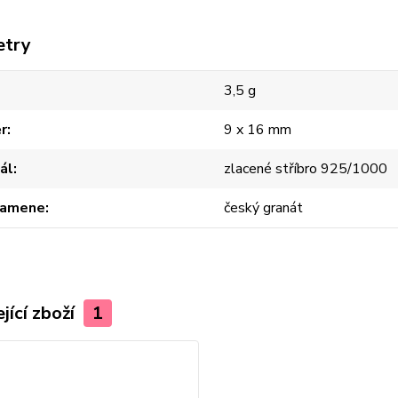
etry
3,5 g
r
9 x 16 mm
ál
zlacené stříbro 925/1000
kamene
český granát
jící zboží
1