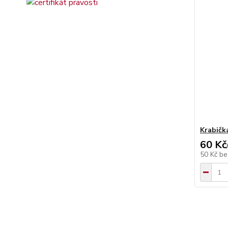
Krabičk
60 Kč
50 Kč
be