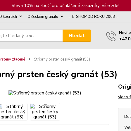
Sleva 10% na zboží pro přihlášené zákazníky. Více zde!
O špercích
O českém granátu
.:. E-SHOP OD ROKU 2008 .:.
Nevíte
Hledat
+420
rsteny zlacené
Stříbrný prsten český granát (53)
brný prsten český granát (53)
Orig
video 
Dos
Vel