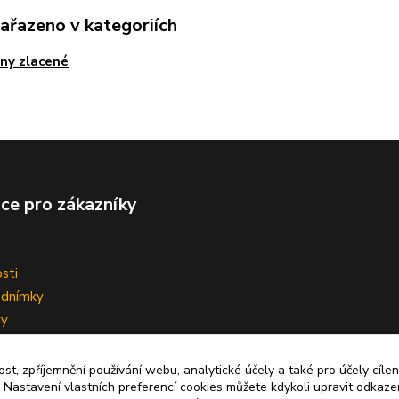
zařazeno v kategoriích
ny zlacené
ce pro zákazníky
sti
odnímky
vy
ní smlouvy
ost, zpříjemnění používání webu, analytické účely a také pro účely cíle
 Nastavení vlastních preferencí cookies můžete kdykoli upravit odkaze