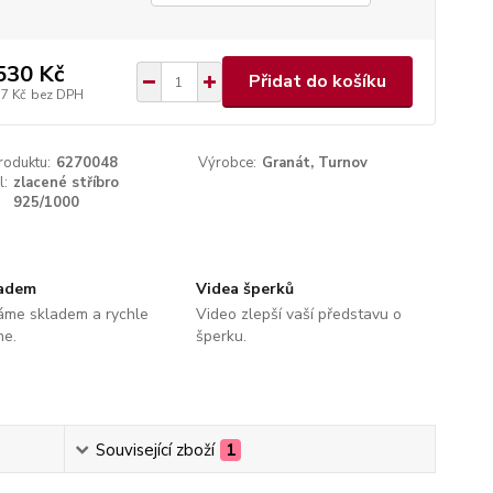
530 Kč
Přidat do košíku
17 Kč
bez DPH
roduktu:
6270048
Výrobce:
Granát, Turnov
l:
zlacené stříbro
925/1000
ladem
Videa šperků
áme skladem a rychle
Video zlepší vaší představu o
me.
šperku.
Související zboží
1