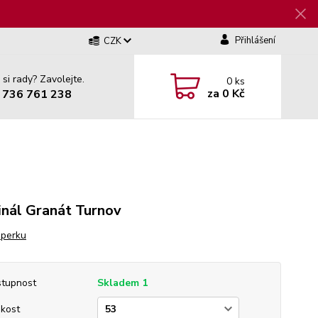
Přihlášení
CZK
 si rady? Zavolejte.
0
ks
za
0 Kč
 736 761 238
inál Granát Turnov
šperku
tupnost
Skladem 1
ikost