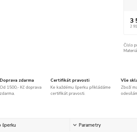
3 
2 9
Číslo p
Materiá
Doprava zdarma
Certifikát pravosti
Vše sk
Od 1500,- Kč doprava
Ke každému šperku přikládáme
Zboží m
zdarma.
certifikát pravosti.
odesílá
o šperku
Parametry