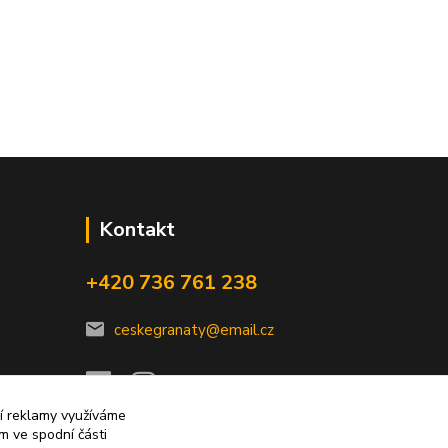
Kontakt
+420 736 761 238
ceskegranaty@email.cz
ní reklamy využíváme
m ve spodní části