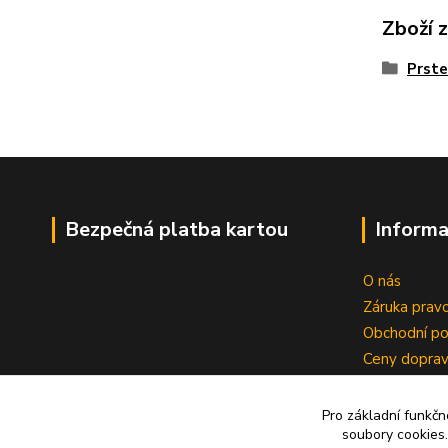
Zboží 
Prste
Bezpečná platba kartou
Informa
O nás
Záruka pravo
Obchodní p
Ceny dopra
Reklamace
Zrušení kup
Pro základní funkčn
soubory cookies.