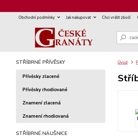
Obchodní podmínky
Jak nakupovat
Chci vrátit zboží
STŘÍBRNÉ PŘÍVĚSKY
Úvod
P
Stří
Přívěsky zlacené
Přívěsky rhodiované
Znamení zlacená
Znamení rhodiovaná
STŘÍBRNÉ NÁUŠNICE