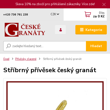
Sleva 10% na zboží pro přihlášené zákazníky. Více zde!
0
ks
CZK
+420 736 761 238
za
0 Kč
Kategorie
Hledat
Úvod
Přívěsky zlacené
Stříbrný přívěsek český granát
Stříbrný přívěsek český granát