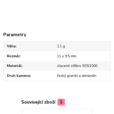
Parametry
Váha
1,1 g
Rozměr
11 x 9,5 mm
Materiál
zlacené stříbro 925/1000
Druh kamene
český granát a almandin
Související zboží
1