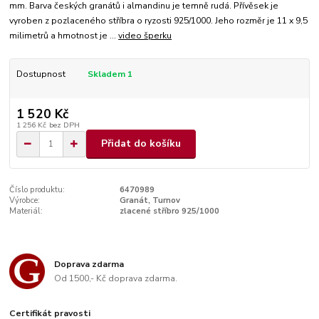
mm. Barva českých granátů i almandinu je temně rudá. Přívěsek je
vyroben z pozlaceného stříbra o ryzosti 925/1000. Jeho rozměr je 11 x 9,5
milimetrů a hmotnost je ...
video šperku
Dostupnost
Skladem 1
1 520 Kč
1 256 Kč
bez DPH
Přidat do košíku
Číslo produktu:
6470989
Výrobce:
Granát, Turnov
Materiál:
zlacené stříbro 925/1000
Doprava zdarma
Od 1500,- Kč doprava zdarma.
Certifikát pravosti