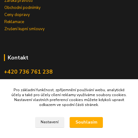
Záruka pravosti
Obchodní podnímky
Ceny dopravy
Reklamace
Zrušení kupní smlouvy
Kontakt
+420 736 761 238
ceskegranaty@email.cz
Pro základní funkčnost, zpříjemnění používání webu, analytické
účely a také pro účely cílení reklamy využíváme soubory cookies.
Nastavení vlastních preferencí cookies můžete kdykoli upravit
odkazem ve spodní části stránek.
Souhlasím
Nastavení
Upravit sběr cookies.