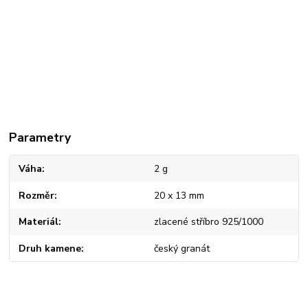
Parametry
Váha
2 g
Rozměr
20 x 13 mm
Materiál
zlacené stříbro 925/1000
Druh kamene
český granát