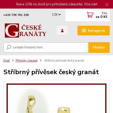
Sleva 10% na zboží pro přihlášené zákazníky. Více zde!
0
ks
CZK
+420 736 761 238
za
0 Kč
Kategorie
Hledat
Úvod
Přívěsky zlacené
Stříbrný přívěsek český granát
Stříbrný přívěsek český granát