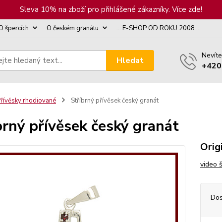
Sleva 10% na zboží pro přihlášené zákazníky. Více zde!
O špercích
O českém granátu
.:. E-SHOP OD ROKU 2008 .:.
Nevíte
Hledat
+420
řívěsky rhodiované
Stříbrný přívěsek český granát
brný přívěsek český granát
Orig
video 
Dos