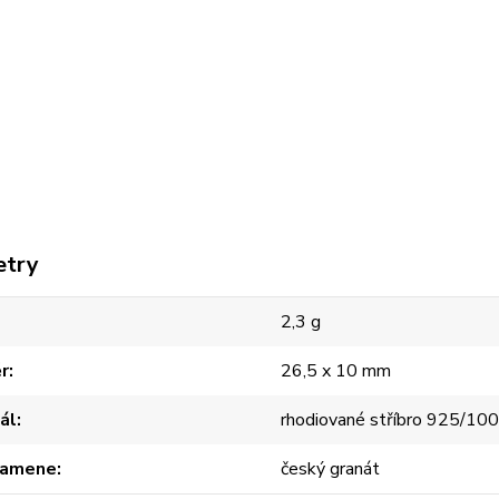
etry
2,3 g
r
26,5 x 10 mm
ál
rhodiované stříbro 925/10
kamene
český granát