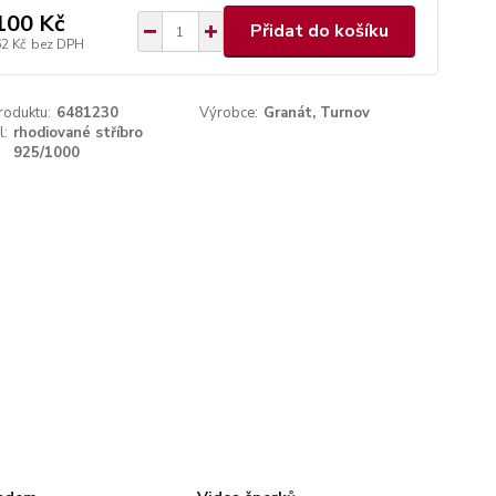
100 Kč
Přidat do košíku
62 Kč
bez DPH
roduktu:
6481230
Výrobce:
Granát, Turnov
l:
rhodiované stříbro
925/1000