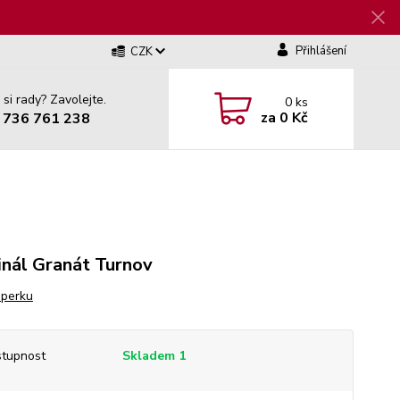
Přihlášení
CZK
 si rady? Zavolejte.
0
ks
za
0 Kč
 736 761 238
inál Granát Turnov
šperku
tupnost
Skladem 1