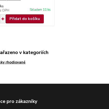
/
ks
Skladem 11 ks
z DPH
Přidat do košíku
zařazeno v kategoriích
sky rhodiované
ce pro zákazníky