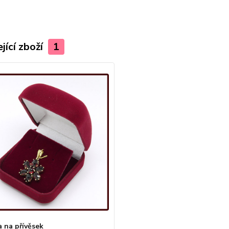
jící zboží
1
a na přívěsek