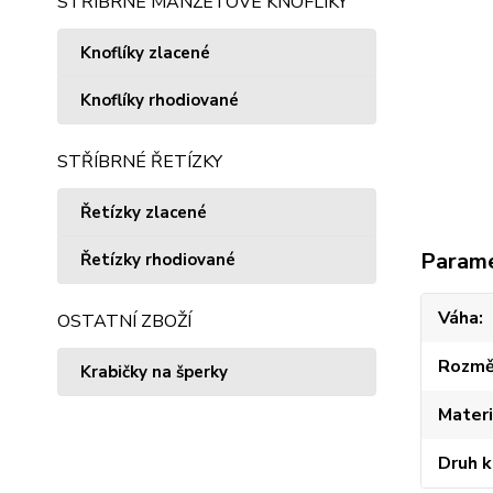
STŘÍBRNÉ MANŽETOVÉ KNOFLÍKY
Knoflíky zlacené
Knoflíky rhodiované
STŘÍBRNÉ ŘETÍZKY
Řetízky zlacené
Param
Řetízky rhodiované
Váha
OSTATNÍ ZBOŽÍ
Rozmě
Krabičky na šperky
Materi
Druh 