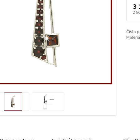
3 
2 5
Číslo p
Materiá