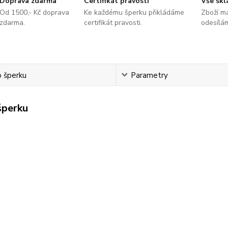
Doprava zdarma
Certifikát pravosti
Vše sk
Od 1500,- Kč doprava
Ke každému šperku přikládáme
Zboží m
zdarma.
certifikát pravosti.
odesílá
o šperku
Parametry
šperku