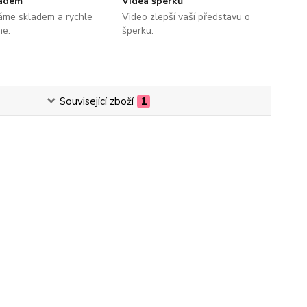
ladem
Videa šperků
áme skladem a rychle
Video zlepší vaší představu o
me.
šperku.
Související zboží
1