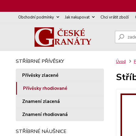
Obchodní podmínky
Jak nakupovat
Chci vrátit zboží
STŘÍBRNÉ PŘÍVĚSKY
Úvod
P
Stří
Přívěsky zlacené
Přívěsky rhodiované
Znamení zlacená
Znamení rhodiovaná
STŘÍBRNÉ NÁUŠNICE