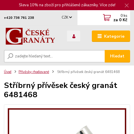
Sleva 10% na zboží pro přihlášené zákazníky. Více zde!
0
ks
CZK
+420 736 761 238
za
0 Kč
Kategorie
Hledat
Úvod
Přívěsky rhodiované
Stříbrný přívěsek český granát 6481468
Stříbrný přívěsek český granát
6481468