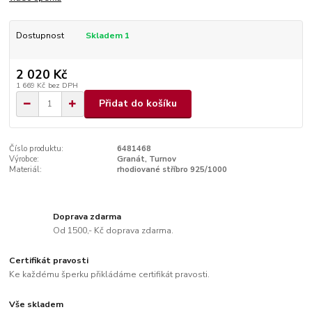
Dostupnost
Skladem 1
2 020 Kč
1 669 Kč
bez DPH
Přidat do košíku
Číslo produktu:
6481468
Výrobce:
Granát, Turnov
Materiál:
rhodiované stříbro 925/1000
Doprava zdarma
Od 1500,- Kč doprava zdarma.
Certifikát pravosti
Ke každému šperku přikládáme certifikát pravosti.
Vše skladem