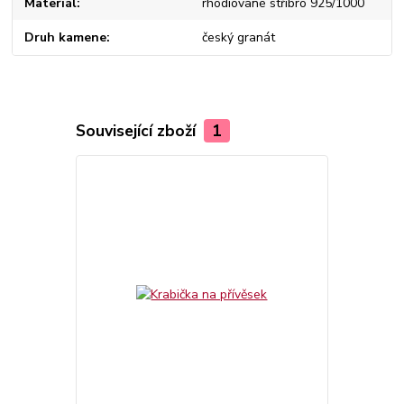
Materiál
rhodiované stříbro 925/1000
Druh kamene
český granát
Související zboží
1