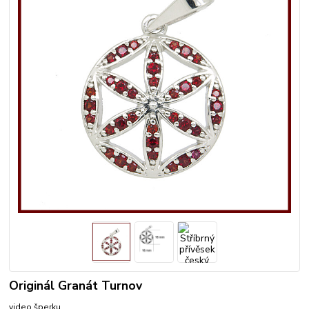
Originál Granát Turnov
video šperku