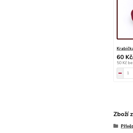
Krabičk
60 Kč
50 Kč
be
Zboží 
Přívě