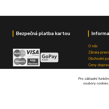
Bezpečná platba kartou
Informa
O nás
Záruka pravo
Obchodní p
Ceny dopra
Reklamace
Zrušení kup
Pro základní funkčn
soubory cookies.