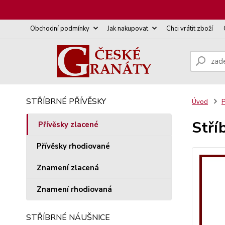
Obchodní podmínky
Jak nakupovat
Chci vrátit zboží
STŘÍBRNÉ PŘÍVĚSKY
Úvod
P
Stří
Přívěsky zlacené
Přívěsky rhodiované
Znamení zlacená
Znamení rhodiovaná
STŘÍBRNÉ NÁUŠNICE