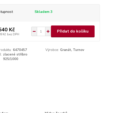
tupnost
Skladem 3
540 Kč
Přidat do košíku
99 Kč
bez DPH
roduktu:
6470457
Výrobce:
Granát, Turnov
l:
zlacené stříbro
925/1000