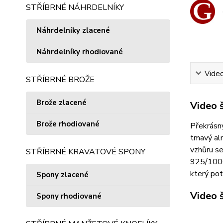
STŘÍBRNÉ NÁHRDELNÍKY
Náhrdelníky zlacené
Náhrdelníky rhodiované
Vide
STŘÍBRNÉ BROŽE
Brože zlacené
Video 
Brože rhodiované
Překrásný
tmavý alm
vzhůru se
STŘÍBRNÉ KRAVATOVÉ SPONY
925/1000.
který pot
Spony zlacené
Video 
Spony rhodiované