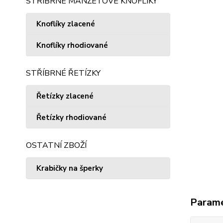
STŘÍBRNÉ MANŽETOVÉ KNOFLÍKY
Knoflíky zlacené
Knoflíky rhodiované
STŘÍBRNÉ ŘETÍZKY
Řetízky zlacené
Řetízky rhodiované
OSTATNÍ ZBOŽÍ
Krabičky na šperky
Param