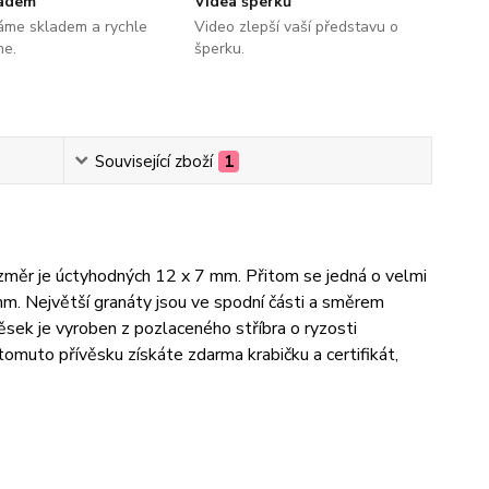
ladem
Videa šperků
áme skladem a rychle
Video zlepší vaší představu o
me.
šperku.
Související zboží
1
změr je úctyhodných 12 x 7 mm. Přitom se jedná o velmi
mm. Největší granáty jsou ve spodní části a směrem
ěsek je vyroben z pozlaceného stříbra o ryzosti
omuto přívěsku získáte zdarma krabičku a certifikát,