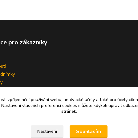
ce pro zákazníky
sti
odnímky
vy
ní smlouvy
ost, zpříjemnění používání webu, analytické účely a také pro účely cíle
 Nastavení vlastních preferencí cookies můžete kdykoli upravit odkaze
stránek.
Upravit sběr cookies.
Souhlasím
Nastavení