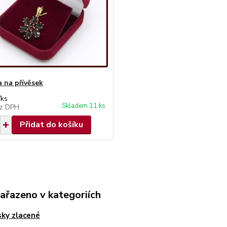
a na přívěsek
/
ks
Skladem 11 ks
z DPH
Přidat do košíku
zařazeno v kategoriích
sky zlacené