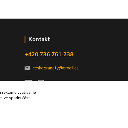
Kontakt
+420 736 761 238
ceskegranaty@email.cz
ní reklamy využíváme
m ve spodní části