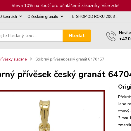
Sleva 10% na zboží pro přihlášené zákazníky. Více zde!
O špercích
O českém granátu
.:. E-SHOP OD ROKU 2008 .:.
Nevíte
Hledat
+420
řívěsky zlacené
Stříbrný přívěsek český granát 6470457
brný přívěsek český granát 647
Orig
Překrá
Jeho r
tmavý a
3 mm. 
zmenšu