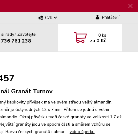
Přihlášení
CZK
 si rady? Zavolejte.
0
ks
za
0 Kč
 736 761 238
0457
inál Granát Turnov
sný kapkovitý přívěsek má ve svém středu velký almandin.
ozměr je úctyhodných 12 x 7 mm. Přitom se jedná o velmi
lmandin. Okraj přívěsku tvoří české granáty ve velikosti 1,7 až
Největší granáty jsou ve spodní části a směrem vzhůru se
jí. Barva českých granátů i alman...
video šperku