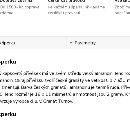
Doprava zdarma
Certifikát pravosti
Vše sk
Od 1500,- Kč doprava
Ke každému šperku přikládáme
Zboží m
zdarma.
certifikát pravosti.
odesílá
o šperku
Parametry
šperku
 kapkovitý přívěsek má ve svém středu velký almandin. Jeho ro
andin. Okraj přívěsku tvoří české granáty ve velikosti 1,7 až 3 
 zmenšují. Barva českých granátů i almandinu je temně rudá. Přív
 Jeho rozměr je 16 x 11 milimetrů a hmotnost jsou 2 gramy. K t
vrzuje výrobce d. u. v. Granát Turnov.
šperku