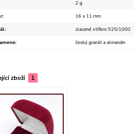
2 g
r
16 x 11 mm
ál
zlacené stříbro 925/1000
kamene
český granát a almandin
jící zboží
1