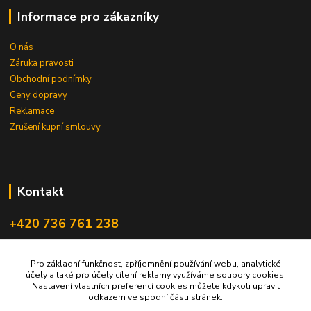
Informace pro zákazníky
O nás
Záruka pravosti
Obchodní podnímky
Ceny dopravy
Reklamace
Zrušení kupní smlouvy
Kontakt
+420 736 761 238
ceskegranaty@email.cz
Pro základní funkčnost, zpříjemnění používání webu, analytické
účely a také pro účely cílení reklamy využíváme soubory cookies.
Nastavení vlastních preferencí cookies můžete kdykoli upravit
odkazem ve spodní části stránek.