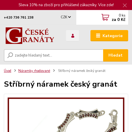
Sleva 10% na zboží pro přihlášené zákazníky. Více zde!
0
ks
CZK
+420 736 761 238
za
0 Kč
Kategorie
Hledat
Úvod
Náramky rhodiované
Stříbrný náramek český granát
Stříbrný náramek český granát