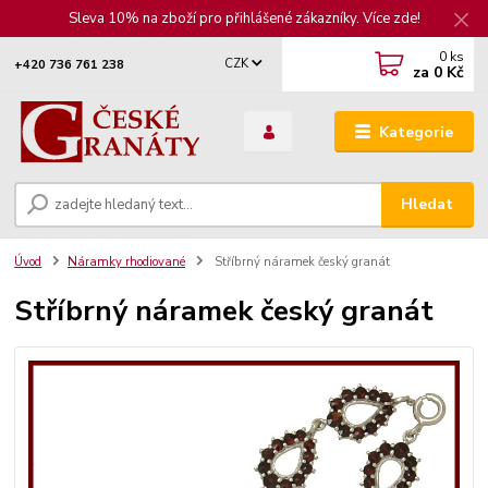
Sleva 10% na zboží pro přihlášené zákazníky. Více zde!
0
ks
CZK
+420 736 761 238
za
0 Kč
Kategorie
Hledat
Úvod
Náramky rhodiované
Stříbrný náramek český granát
Stříbrný náramek český granát