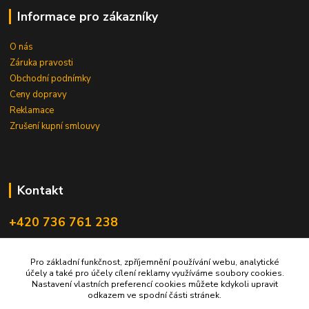
Informace pro zákazníky
O nás
Záruka pravosti
Obchodní podnímky
Ceny dopravy
Reklamace
Zrušení kupní smlouvy
Kontakt
+420 736 761 238
ceskegranaty@email.cz
Pro základní funkčnost, zpříjemnění používání webu, analytické
účely a také pro účely cílení reklamy využíváme soubory cookies.
Nastavení vlastních preferencí cookies můžete kdykoli upravit
odkazem ve spodní části stránek.