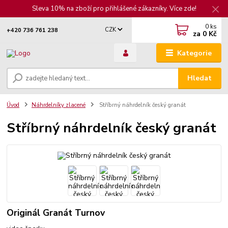
Sleva 10% na zboží pro přihlášené zákazníky. Více zde!
0
ks
CZK
+420 736 761 238
za
0 Kč
Kategorie
Hledat
Úvod
Náhrdelníky zlacené
Stříbrný náhrdelník český granát
Stříbrný náhrdelník český granát
Originál Granát Turnov