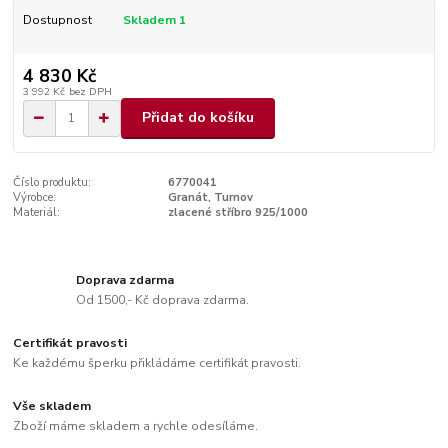
Dostupnost
Skladem 1
4 830 Kč
3 992 Kč
bez DPH
Přidat do košíku
Číslo produktu:
6770041
Výrobce:
Granát, Turnov
Materiál:
zlacené stříbro 925/1000
Doprava zdarma
Od 1500,- Kč doprava zdarma.
Certifikát pravosti
Ke každému šperku přikládáme certifikát pravosti.
Vše skladem
Zboží máme skladem a rychle odesíláme.