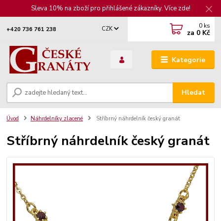
Sleva 10% na zboží pro přihlášené zákazníky. Více zde!
0
ks
CZK
+420 736 761 238
za
0 Kč
Kategorie
Hledat
Úvod
Náhrdelníky zlacené
Stříbrný náhrdelník český granát
Stříbrný náhrdelník český granát