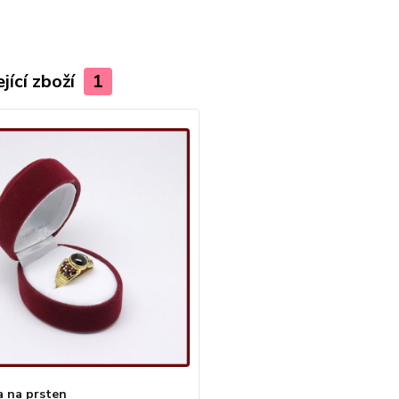
jící zboží
1
a na prsten