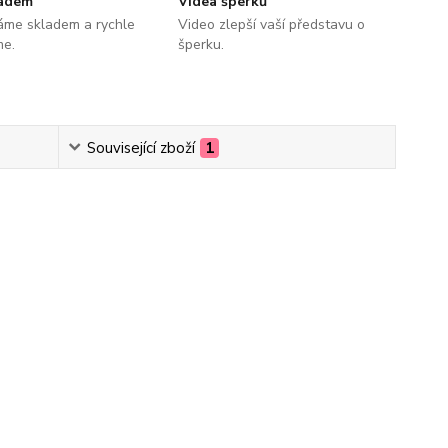
ladem
Videa šperků
áme skladem a rychle
Video zlepší vaší představu o
me.
šperku.
Související zboží
1