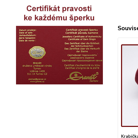
Souvise
Krabičk