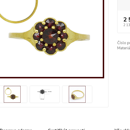
2 
2 1
Číslo p
Materiá