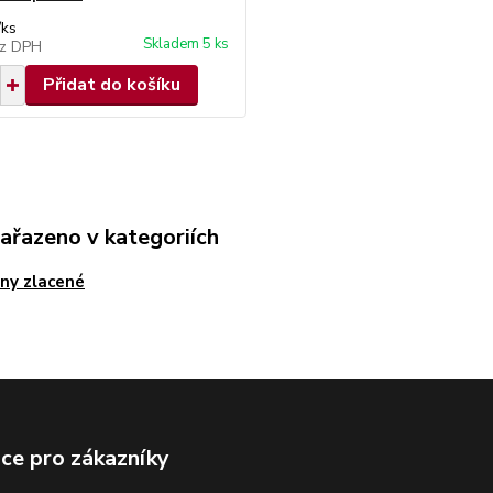
/
ks
Skladem 5 ks
z DPH
Přidat do košíku
zařazeno v kategoriích
ny zlacené
ce pro zákazníky