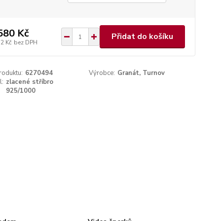
580 Kč
Přidat do košíku
32 Kč
bez DPH
roduktu:
6270494
Výrobce:
Granát, Turnov
l:
zlacené stříbro
925/1000