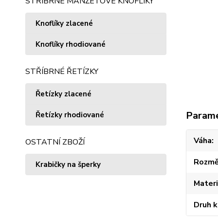
STŘÍBRNÉ MANŽETOVÉ KNOFLÍKY
Knoflíky zlacené
Knoflíky rhodiované
STŘÍBRNÉ ŘETÍZKY
Řetízky zlacené
Param
Řetízky rhodiované
Váha
OSTATNÍ ZBOŽÍ
Rozmě
Krabičky na šperky
Materi
Druh 