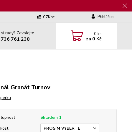
Přihlášení
CZK
 si rady? Zavolejte.
0
ks
za
0 Kč
 736 761 238
inál Granát Turnov
šperku
tupnost
Skladem 1
ikost