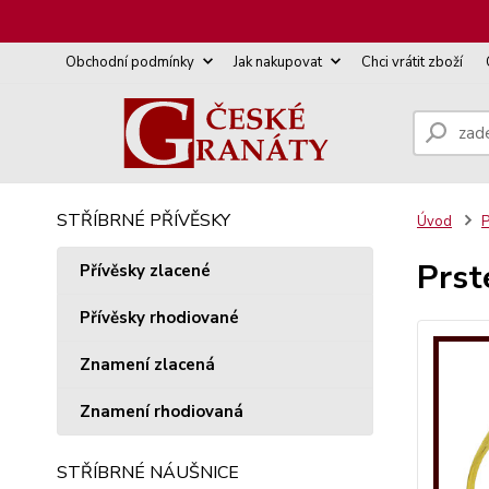
Obchodní podmínky
Jak nakupovat
Chci vrátit zboží
STŘÍBRNÉ PŘÍVĚSKY
Úvod
P
Prst
Přívěsky zlacené
Přívěsky rhodiované
Znamení zlacená
Znamení rhodiovaná
STŘÍBRNÉ NÁUŠNICE