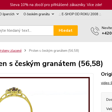
Sleva 10% na zboží pro přihlášené zákazníky. Více zde!
O špercích
O českém granátu
.:. E-SHOP OD ROKU 2008 .:.
Nevíte
Hledat
+420
rsteny zlacené
Prsten s českým granátem (56,58)
en s českým granátem (56,58)
Orig
video 
Dos
Vel