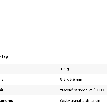
etry
1,3 g
r
8,5 x 8,5 mm
ál
zlacené stříbro 925/1000
kamene
český granát a almandin