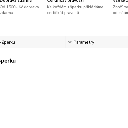
Doprava zdarma
Certifikát pravosti
Vše sk
Od 1500,- Kč doprava
Ke každému šperku přikládáme
Zboží m
zdarma.
certifikát pravosti.
odesílá
o šperku
Parametry
šperku