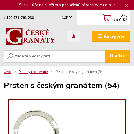
Sleva 10% na zboží pro přihlášené zákazníky. Více zde!
0
ks
CZK
+420 736 761 238
za
0 Kč
Kategorie
Hledat
Úvod
Prsteny rhodiované
Prsten s českým granátem (54)
Prsten s českým granátem (54)