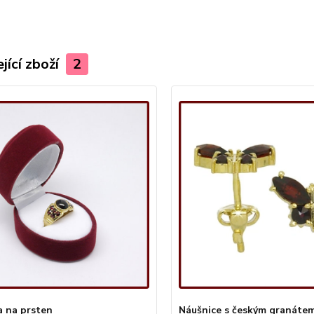
jící zboží
2
a na prsten
Náušnice s českým granáte