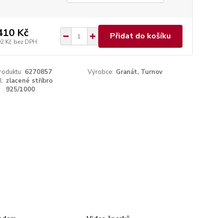
410 Kč
Přidat do košíku
92 Kč
bez DPH
roduktu:
6270857
Výrobce:
Granát, Turnov
l:
zlacené stříbro
925/1000