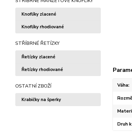
STŘÍBRNÉ MANŽETOVÉ KNOFLÍKY
Knoflíky zlacené
Knoflíky rhodiované
STŘÍBRNÉ ŘETÍZKY
Řetízky zlacené
Param
Řetízky rhodiované
Váha
OSTATNÍ ZBOŽÍ
Rozmě
Krabičky na šperky
Materi
Druh 