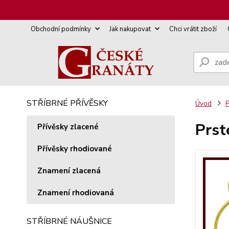
Obchodní podmínky
Jak nakupovat
Chci vrátit zboží
STŘÍBRNÉ PŘÍVĚSKY
Úvod
P
Prst
Přívěsky zlacené
Přívěsky rhodiované
Znamení zlacená
Znamení rhodiovaná
STŘÍBRNÉ NÁUŠNICE