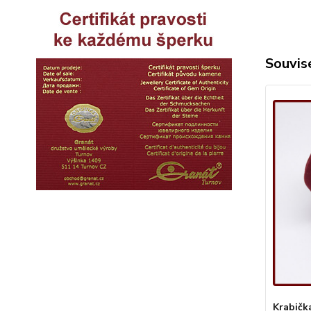
Souvise
Krabičk