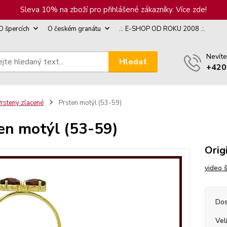
Sleva 10% na zboží pro přihlášené zákazníky. Více zde!
O špercích
O českém granátu
.:. E-SHOP OD ROKU 2008 .:.
Nevíte
Hledat
+420
rsteny zlacené
Prsten motýl (53-59)
en motýl (53-59)
Orig
video 
Dos
Vel