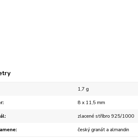
etry
1,7 g
r
8 x 11,5 mm
ál
zlacené stříbro 925/1000
kamene
český granát a almandin