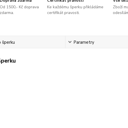
Doprava zdarma
Certifikát pravosti
Vše sk
Od 1500,- Kč doprava
Ke každému šperku přikládáme
Zboží m
zdarma.
certifikát pravosti.
odesílá
o šperku
Parametry
šperku