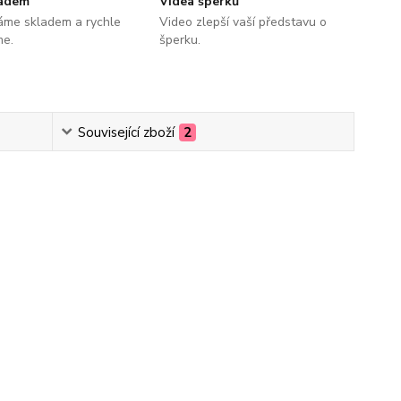
ladem
Videa šperků
áme skladem a rychle
Video zlepší vaší představu o
me.
šperku.
Související zboží
2