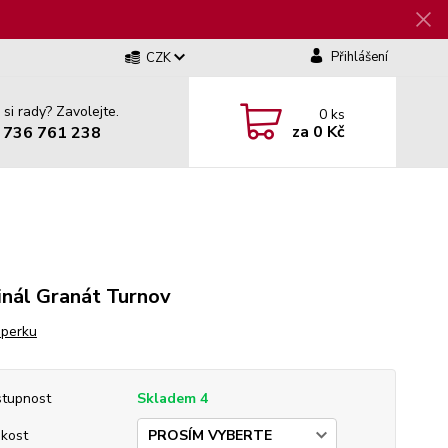
Přihlášení
CZK
 si rady? Zavolejte.
0
ks
za
0 Kč
 736 761 238
inál Granát Turnov
šperku
tupnost
Skladem 4
ikost