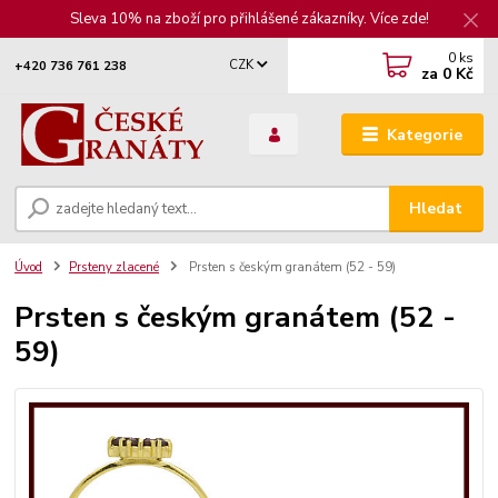
Sleva 10% na zboží pro přihlášené zákazníky. Více zde!
0
ks
CZK
+420 736 761 238
za
0 Kč
Kategorie
Hledat
Úvod
Prsteny zlacené
Prsten s českým granátem (52 - 59)
Prsten s českým granátem (52 -
59)