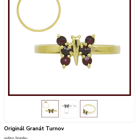
Originál Granát Turnov
video šperku