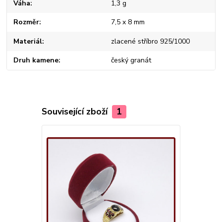
Váha
1,3 g
Rozměr
7,5 x 8 mm
Materiál
zlacené stříbro 925/1000
Druh kamene
český granát
Související zboží
1