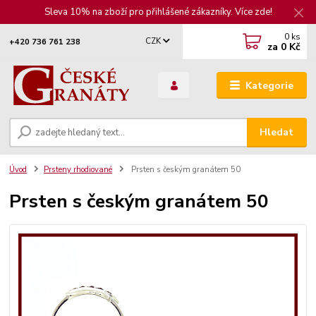
Sleva 10% na zboží pro přihlášené zákazníky. Více zde!
0
ks
CZK
+420 736 761 238
za
0 Kč
Kategorie
Hledat
Úvod
Prsteny rhodiované
Prsten s českým granátem 50
Prsten s českým granátem 50