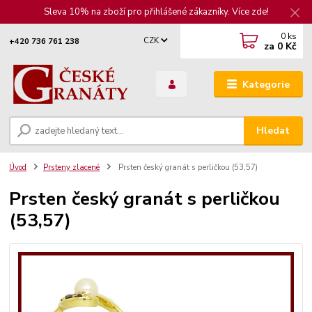
Sleva 10% na zboží pro přihlášené zákazníky. Více zde!
0
ks
CZK
+420 736 761 238
za
0 Kč
Kategorie
Hledat
Úvod
Prsteny zlacené
Prsten český granát s perličkou (53,57)
Prsten český granát s perličkou
(53,57)