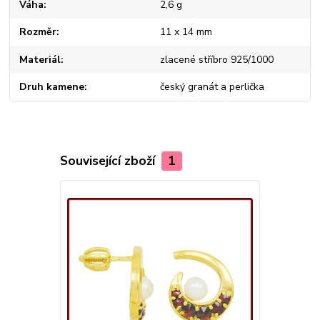
Váha
2,6 g
Rozměr
11 x 14 mm
Materiál
zlacené stříbro 925/1000
Druh kamene
český granát a perlička
Související zboží
1