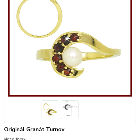
Originál Granát Turnov
video šperku