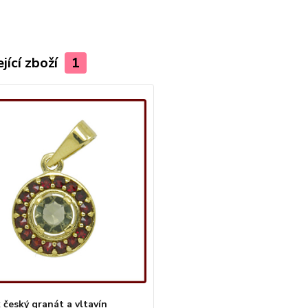
jící zboží
1
 český granát a vltavín