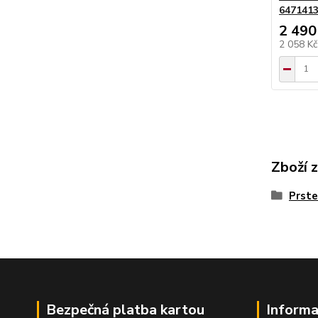
647141
2 490
2 058 K
Zboží 
Prste
Bezpečná platba kartou
Informa