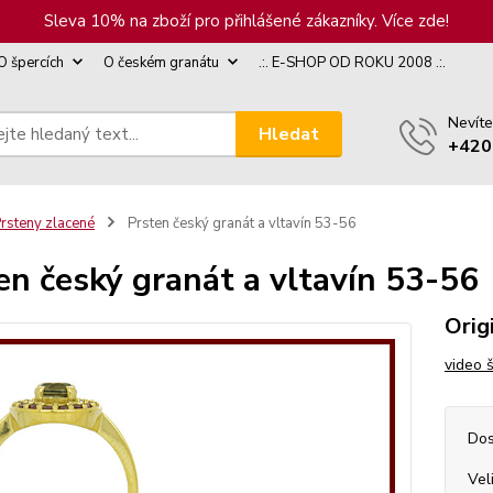
Sleva 10% na zboží pro přihlášené zákazníky. Více zde!
O špercích
O českém granátu
.:. E-SHOP OD ROKU 2008 .:.
Nevíte
Hledat
+420
rsteny zlacené
Prsten český granát a vltavín 53-56
en český granát a vltavín 53-56
Orig
video 
Dos
Vel