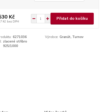
530 Kč
Přidat do košíku
17 Kč
bez DPH
roduktu:
6271036
Výrobce:
Granát, Turnov
l:
zlacené stříbro
925/1000