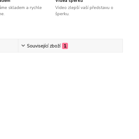
ladem
Videa šperků
áme skladem a rychle
Video zlepší vaší představu o
me.
šperku.
Související zboží
1