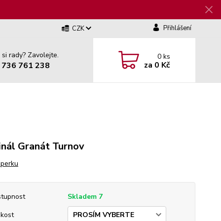
Přihlášení
CZK
 si rady? Zavolejte.
0
ks
za
0 Kč
 736 761 238
inál Granát Turnov
šperku
tupnost
Skladem 7
ikost