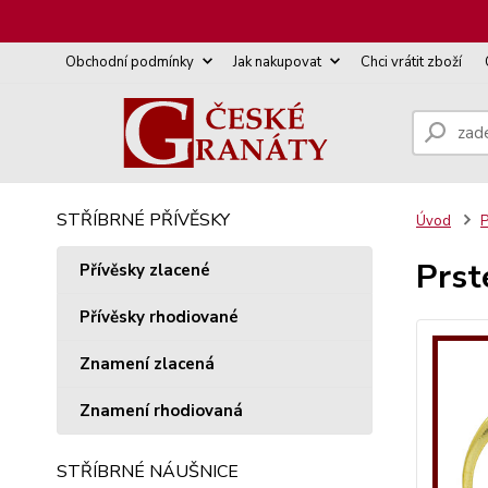
Obchodní podmínky
Jak nakupovat
Chci vrátit zboží
STŘÍBRNÉ PŘÍVĚSKY
Úvod
P
Prst
Přívěsky zlacené
Přívěsky rhodiované
Znamení zlacená
Znamení rhodiovaná
STŘÍBRNÉ NÁUŠNICE