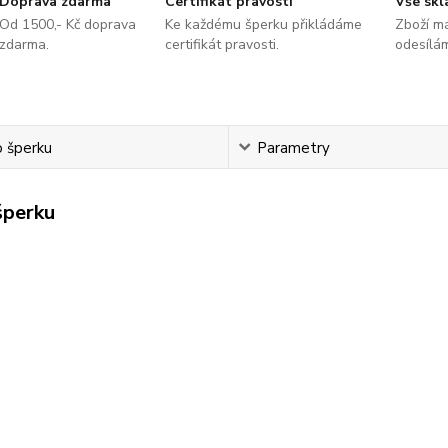
Doprava zdarma
Certifikát pravosti
Vše sk
Od 1500,- Kč doprava
Ke každému šperku přikládáme
Zboží m
zdarma.
certifikát pravosti.
odesílá
o šperku
Parametry
šperku