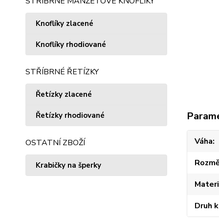
STŘÍBRNÉ MANŽETOVÉ KNOFLÍKY
Knoflíky zlacené
Knoflíky rhodiované
STŘÍBRNÉ ŘETÍZKY
Řetízky zlacené
Param
Řetízky rhodiované
Váha
OSTATNÍ ZBOŽÍ
Rozmě
Krabičky na šperky
Materi
Druh 