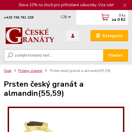
Sleva 10% na zboží pro přihlášené zákazníky. Více zde!
0
ks
CZK
+420 736 761 238
za
0 Kč
Kategorie
Hledat
Úvod
Prsteny zlacené
Prsten český granát a almandin(55,59)
Prsten český granát a
almandin(55,59)