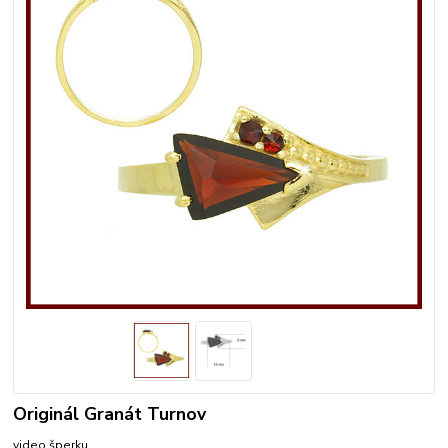
Originál Granát Turnov
video šperku