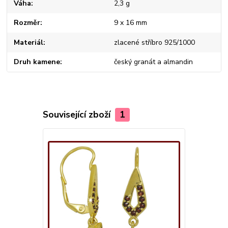
Váha
2,3 g
Rozměr
9 x 16 mm
Materiál
zlacené stříbro 925/1000
Druh kamene
český granát a almandin
Související zboží
1