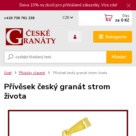
Sleva 10% na zboží pro přihlášené zákazníky. Více zde!
0
ks
CZK
+420 736 761 238
za
0 Kč
Kategorie
Hledat
Úvod
Přívěsky zlacené
Přívěsek český granát strom života
Přívěsek český granát strom
života