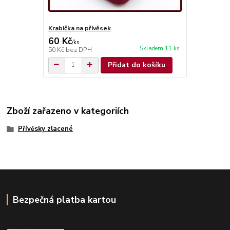
Krabička na přívěsek
60 Kč
/
ks
Skladem 11 ks
50 Kč
bez DPH
Přidat do košíku
Zboží zařazeno v kategoriích
Přívěsky zlacené
Bezpečná platba kartou