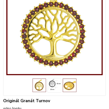
Originál Granát Turnov
video šperku