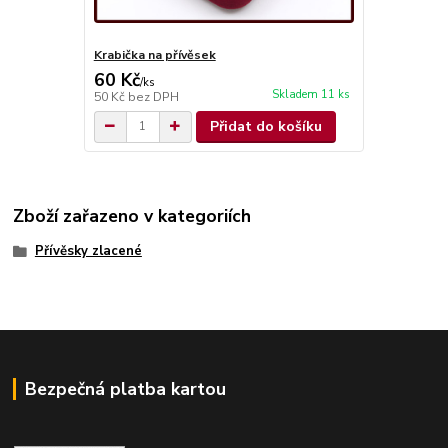
Krabička na přívěsek
60 Kč
/
ks
Skladem 11 ks
50 Kč
bez DPH
Přidat do košíku
Zboží zařazeno v kategoriích
Přívěsky zlacené
Bezpečná platba kartou