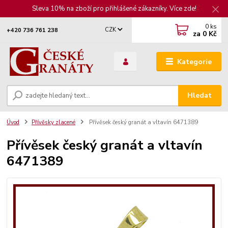
Sleva 10% na zboží pro přihlášené zákazníky. Více zde!
0
ks
CZK
+420 736 761 238
za
0 Kč
Kategorie
Hledat
Úvod
Přívěsky zlacené
Přívěsek český granát a vltavín 6471389
Přívěsek český granát a vltavín
6471389