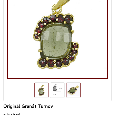
Originál Granát Turnov
video šperku