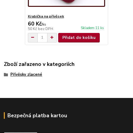
Krabička na přívěsek
60 Kč
/
ks
Skladem 11 ks
50 Kč
bez DPH
Přidat do košíku
Zboží zařazeno v kategoriích
Přívěsky zlacené
Bezpečná platba kartou