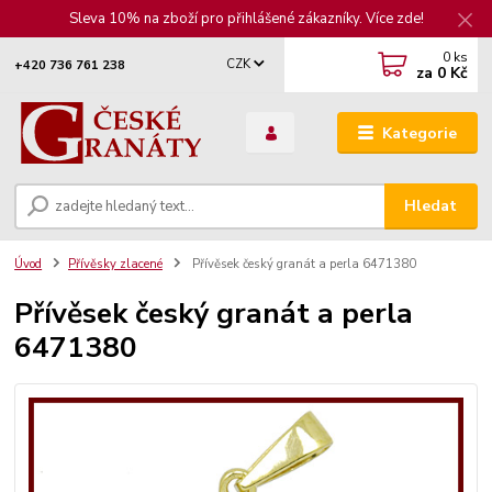
Sleva 10% na zboží pro přihlášené zákazníky. Více zde!
0
ks
CZK
+420 736 761 238
za
0 Kč
Kategorie
Hledat
Úvod
Přívěsky zlacené
Přívěsek český granát a perla 6471380
Přívěsek český granát a perla
6471380