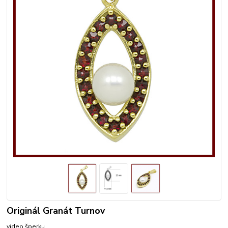
Originál Granát Turnov
video šperku