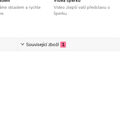
ladem
Videa šperků
áme skladem a rychle
Video zlepší vaší představu o
me.
šperku.
Související zboží
1