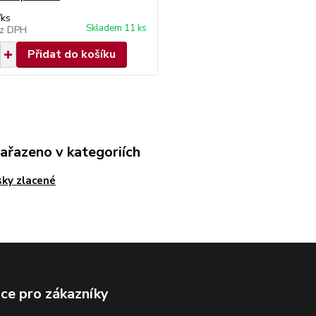
/
ks
Skladem 11 ks
z DPH
Přidat do košíku
zařazeno v kategoriích
sky zlacené
ce pro zákazníky