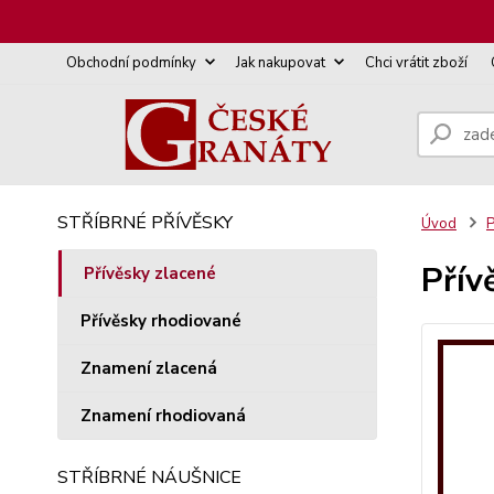
Obchodní podmínky
Jak nakupovat
Chci vrátit zboží
STŘÍBRNÉ PŘÍVĚSKY
Úvod
P
Přív
Přívěsky zlacené
Přívěsky rhodiované
Znamení zlacená
Znamení rhodiovaná
STŘÍBRNÉ NÁUŠNICE