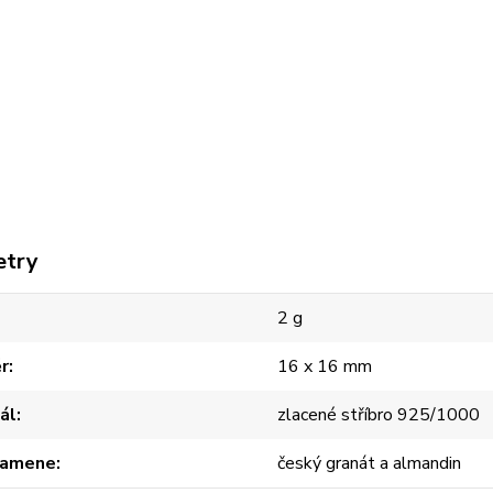
etry
2 g
r
16 x 16 mm
ál
zlacené stříbro 925/1000
kamene
český granát a almandin