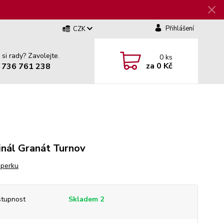
Přihlášení
CZK
 si rady? Zavolejte.
0
ks
za
0 Kč
 736 761 238
inál Granát Turnov
šperku
tupnost
Skladem 2