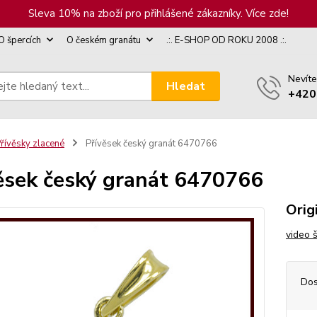
Sleva 10% na zboží pro přihlášené zákazníky. Více zde!
O špercích
O českém granátu
.:. E-SHOP OD ROKU 2008 .:.
Nevíte
Hledat
+420
řívěsky zlacené
Přívěsek český granát 6470766
ěsek český granát 6470766
Orig
video 
Dos