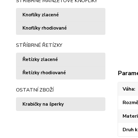
STŘÍBRNÉ MANŽETOVÉ KNOFLÍKY
Knoflíky zlacené
Knoflíky rhodiované
STŘÍBRNÉ ŘETÍZKY
Řetízky zlacené
Param
Řetízky rhodiované
Váha
OSTATNÍ ZBOŽÍ
Rozmě
Krabičky na šperky
Materi
Druh 