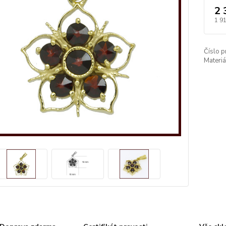
2 
1 9
Číslo p
Materiá