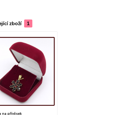
jící zboží
1
a na přívěsek