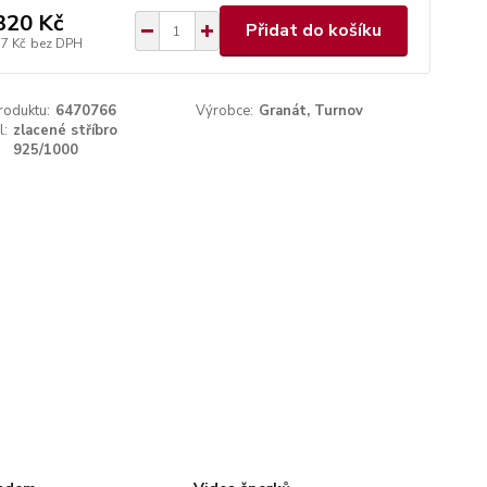
320 Kč
Přidat do košíku
17 Kč
bez DPH
roduktu:
6470766
Výrobce:
Granát, Turnov
l:
zlacené stříbro
925/1000