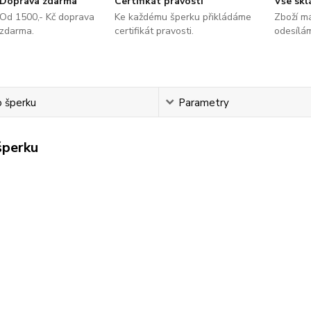
Doprava zdarma
Certifikát pravosti
Vše sk
Od 1500,- Kč doprava
Ke každému šperku přikládáme
Zboží m
zdarma.
certifikát pravosti.
odesílá
o šperku
Parametry
šperku