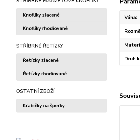
STŘÍBRNÉ MANŽETOVÉ KNOFLÍKY
Param
Knoflíky zlacené
Váha
Knoflíky rhodiované
Rozmě
Materi
STŘÍBRNÉ ŘETÍZKY
Druh 
Řetízky zlacené
Řetízky rhodiované
OSTATNÍ ZBOŽÍ
Souvise
Krabičky na šperky