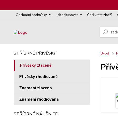
Obchodní podmínky
Jak nakupovat
Chci vrátit zboží
STŘÍBRNÉ PŘÍVĚSKY
Úvod
P
Přív
Přívěsky zlacené
Přívěsky rhodiované
Znamení zlacená
Znamení rhodiovaná
STŘÍBRNÉ NÁUŠNICE