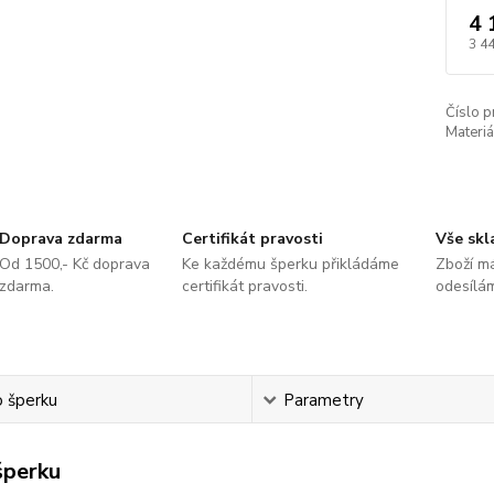
4 
3 4
Číslo p
Materiá
Doprava zdarma
Certifikát pravosti
Vše sk
Od 1500,- Kč doprava
Ke každému šperku přikládáme
Zboží m
zdarma.
certifikát pravosti.
odesílá
o šperku
Parametry
šperku