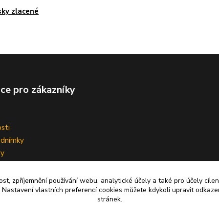
sky zlacené
ce pro zákazníky
sti
odnímky
vy
ní smlouvy
ost, zpříjemnění používání webu, analytické účely a také pro účely cíle
 Nastavení vlastních preferencí cookies můžete kdykoli upravit odkaze
stránek.