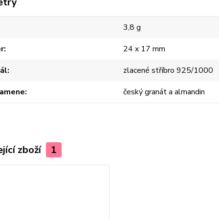
etry
3,8 g
r
24 x 17 mm
ál
zlacené stříbro 925/1000
kamene
český granát a almandin
jící zboží
1