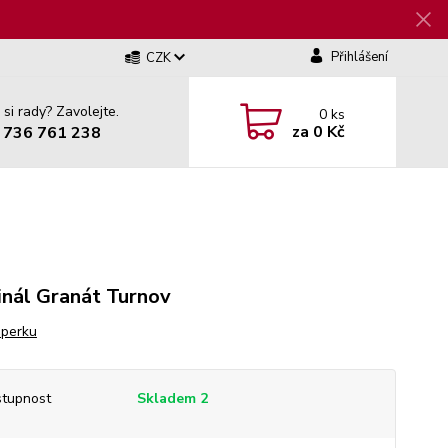
Přihlášení
CZK
 si rady? Zavolejte.
0
ks
za
0 Kč
 736 761 238
inál Granát Turnov
šperku
tupnost
Skladem 2