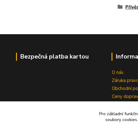
Přívě
Bezpečná platba kartou
Informa
O nás
Záruka pravo
Obchodní p
Ceny dopra
Reklamace
Zrušení kup
Pro základní funkčn
soubory cookies.