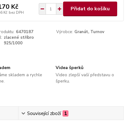
170 Kč
Přidat do košíku
46 Kč
bez DPH
roduktu:
6470187
Výrobce:
Granát, Turnov
l:
zlacené stříbro
925/1000
ladem
Videa šperků
áme skladem a rychle
Video zlepší vaší představu o
me.
šperku.
Související zboží
1