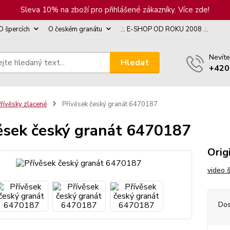
Sleva 10% na zboží pro přihlášené zákazníky. Více zde!
O špercích
O českém granátu
.:. E-SHOP OD ROKU 2008 .:.
Nevíte
Hledat
+420
řívěsky zlacené
Přívěsek český granát 6470187
ěsek český granát 6470187
Orig
video 
Dos