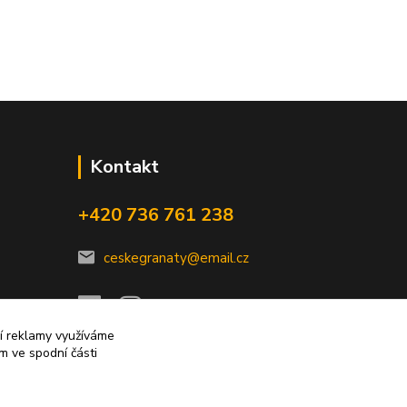
Kontakt
+420 736 761 238
ceskegranaty@email.cz
ní reklamy využíváme
m ve spodní části