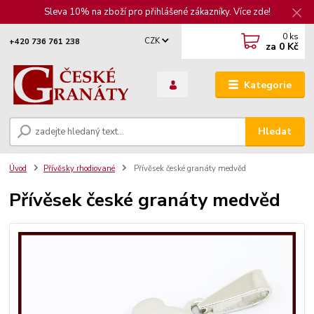
Sleva 10% na zboží pro přihlášené zákazníky. Více zde!
0
ks
CZK
+420 736 761 238
za
0 Kč
Kategorie
Hledat
Úvod
Přívěsky rhodiované
Přívěsek české granáty medvěd
Přívěsek české granáty medvěd