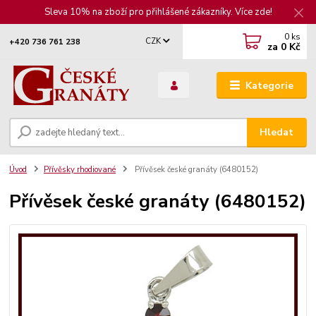
Sleva 10% na zboží pro přihlášené zákazníky. Více zde!
0
ks
CZK
+420 736 761 238
za
0 Kč
Kategorie
Hledat
Úvod
Přívěsky rhodiované
Přívěsek české granáty (6480152)
Přívěsek české granáty (6480152)