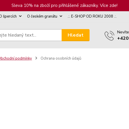
Sleva 10% na zboží pro přihlášené zákazníky. Více zde!
O špercích
O českém granátu
.:. E-SHOP OD ROKU 2008 .:.
Nevíte
Hledat
+420
bchodní podmínky
Ochrana osobních údajů