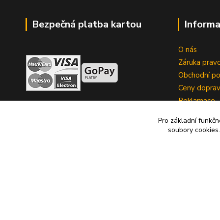
Bezpečná platba kartou
Informa
O nás
Záruka pravo
Obchodní p
Ceny dopra
Reklamace
Zrušení kup
Pro základní funkčn
soubory cookies.