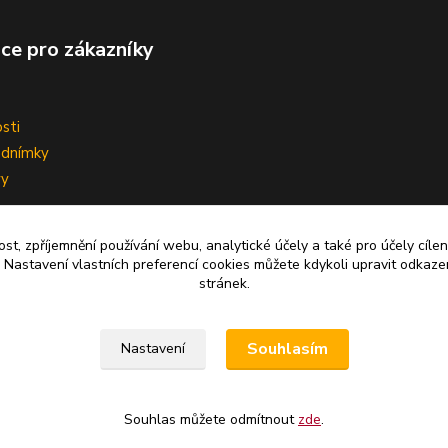
ce pro zákazníky
sti
odnímky
vy
ní smlouvy
ost, zpříjemnění používání webu, analytické účely a také pro účely cíle
 Nastavení vlastních preferencí cookies můžete kdykoli upravit odkaze
stránek.
Upravit sběr cookies.
Souhlasím
Nastavení
Souhlas můžete odmítnout
zde
.