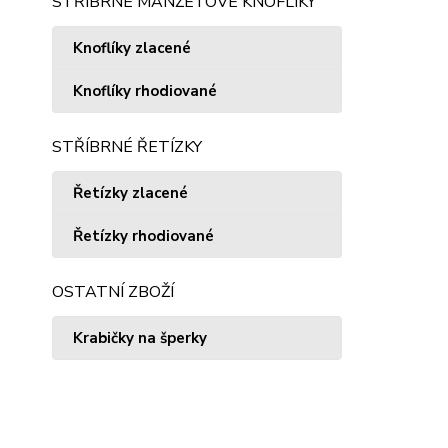
STŘÍBRNÉ MANŽETOVÉ KNOFLÍKY
Knoflíky zlacené
Knoflíky rhodiované
STŘÍBRNÉ ŘETÍZKY
Řetízky zlacené
Řetízky rhodiované
OSTATNÍ ZBOŽÍ
Krabičky na šperky