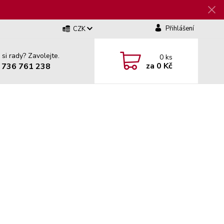
Přihlášení
CZK
 si rady? Zavolejte.
0
ks
za
0 Kč
 736 761 238