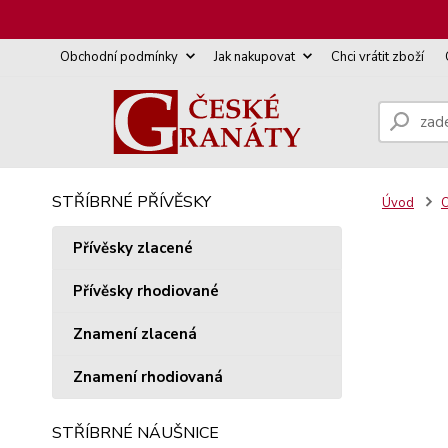
Obchodní podmínky
Jak nakupovat
Chci vrátit zboží
STŘÍBRNÉ PŘÍVĚSKY
Úvod
O
Přívěsky zlacené
Přívěsky rhodiované
Znamení zlacená
Znamení rhodiovaná
STŘÍBRNÉ NÁUŠNICE