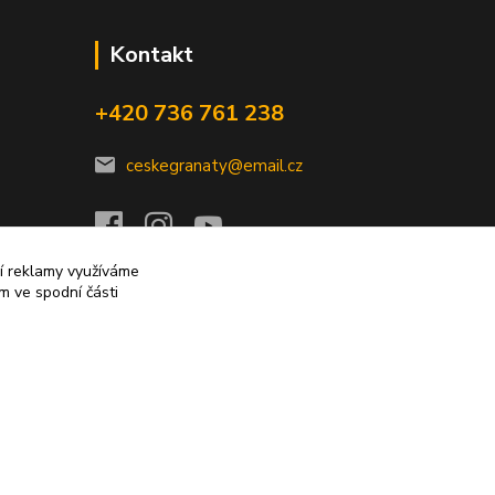
Kontakt
+420 736 761 238
ceskegranaty@email.cz
ní reklamy využíváme
m ve spodní části
Vytvořeno na
Eshop-rychle.cz