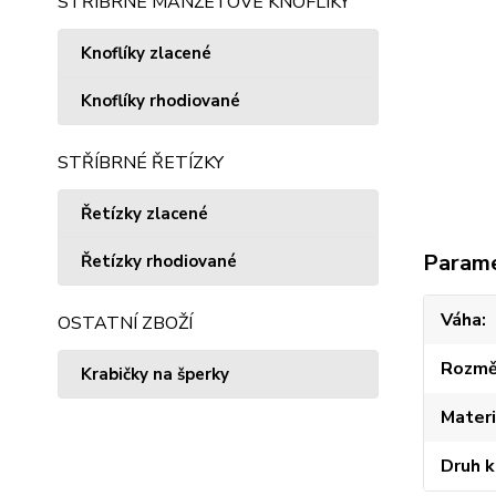
STŘÍBRNÉ MANŽETOVÉ KNOFLÍKY
Knoflíky zlacené
Knoflíky rhodiované
STŘÍBRNÉ ŘETÍZKY
Řetízky zlacené
Param
Řetízky rhodiované
Váha
OSTATNÍ ZBOŽÍ
Rozmě
Krabičky na šperky
Materi
Druh 