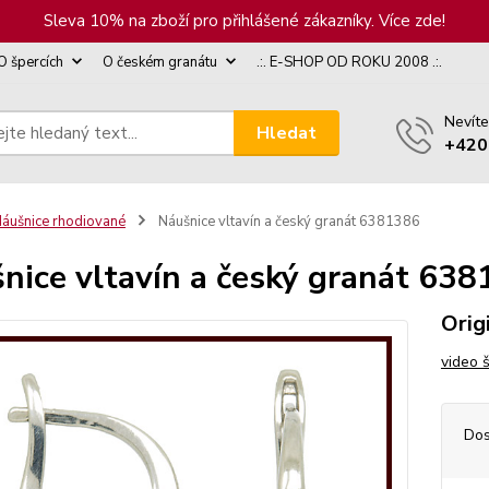
Sleva 10% na zboží pro přihlášené zákazníky. Více zde!
O špercích
O českém granátu
.:. E-SHOP OD ROKU 2008 .:.
Nevíte
Hledat
+420
áušnice rhodiované
Náušnice vltavín a český granát 6381386
nice vltavín a český granát 63
Orig
video 
Dos