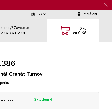
Přihlášení
CZK
 si rady? Zavolejte.
0
ks
za
0 Kč
 736 761 238
81386
inál Granát Turnov
šperku
tupnost
Skladem 4