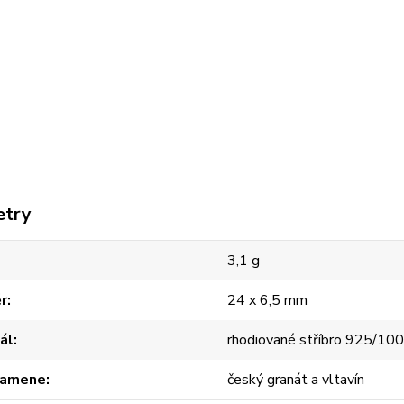
etry
3,1 g
r
24 x 6,5 mm
ál
rhodiované stříbro 925/10
kamene
český granát a vltavín