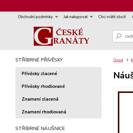
Obchodní podmínky
Jak nakupovat
Chci vrátit zboží
STŘÍBRNÉ PŘÍVĚSKY
Úvod
N
Náuš
Přívěsky zlacené
Přívěsky rhodiované
Znamení zlacená
Znamení rhodiovaná
STŘÍBRNÉ NÁUŠNICE