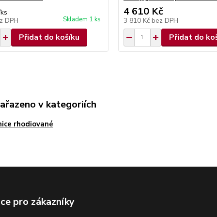
4 610 Kč
/
ks
Skladem 1 ks
z DPH
3 810 Kč
bez DPH
Přidat do košíku
Přidat do ko
zařazeno v kategoriích
ice rhodiované
ce pro zákazníky