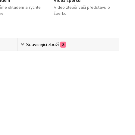
ladem
Videa šperků
áme skladem a rychle
Video zlepší vaší představu o
me.
šperku.
Související zboží
2