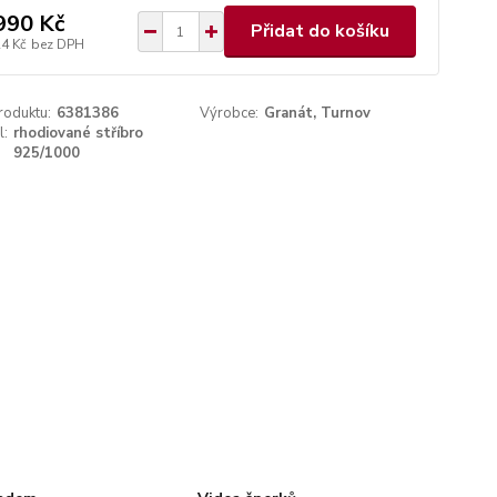
990 Kč
Přidat do košíku
24 Kč
bez DPH
roduktu:
6381386
Výrobce:
Granát, Turnov
l:
rhodiované stříbro
925/1000