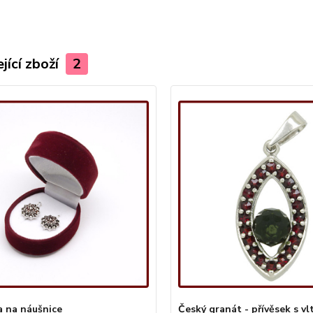
jící zboží
2
a na náušnice
Český granát - přívěsek s v