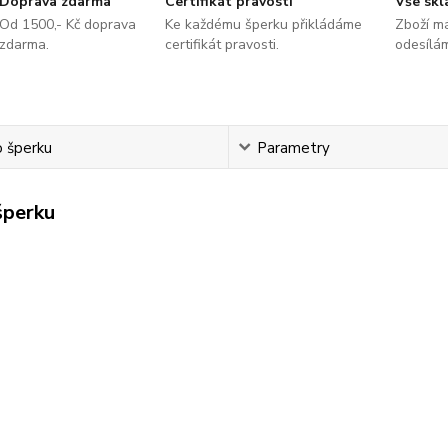
Doprava zdarma
Certifikát pravosti
Vše sk
Od 1500,- Kč doprava
Ke každému šperku přikládáme
Zboží m
zdarma.
certifikát pravosti.
odesílá
o šperku
Parametry
šperku